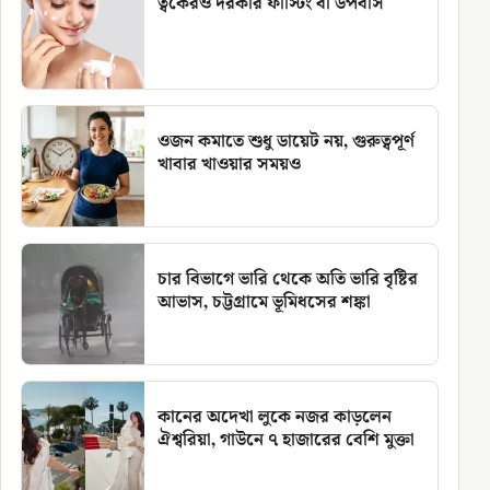
ত্বকেরও দরকার ফাস্টিং বা উপবাস
ওজন কমাতে শুধু ডায়েট নয়, গুরুত্বপূর্ণ
খাবার খাওয়ার সময়ও
চার বিভাগে ভারি থেকে অতি ভারি বৃষ্টির
আভাস, চট্টগ্রামে ভূমিধসের শঙ্কা
কানের অদেখা লুকে নজর কাড়লেন
ঐশ্বরিয়া, গাউনে ৭ হাজারের বেশি মুক্তা