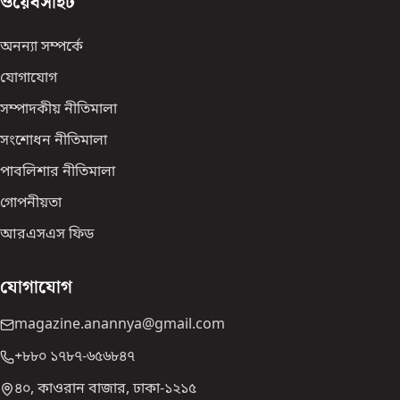
ওয়েবসাইট
অনন্যা সম্পর্কে
যোগাযোগ
সম্পাদকীয় নীতিমালা
সংশোধন নীতিমালা
পাবলিশার নীতিমালা
গোপনীয়তা
আরএসএস ফিড
যোগাযোগ
magazine.anannya@gmail.com
+৮৮০ ১৭৮৭-৬৫৬৮৪৭
৪০, কাওরান বাজার, ঢাকা-১২১৫