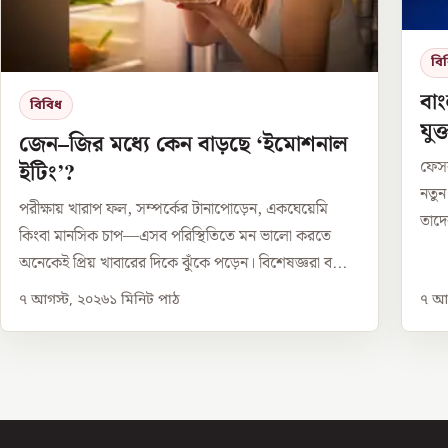
বি
বাং
বিবিধ
যুক
জেন–জির মধ্যে কেন বাড়ছে ‘ইমোশনাল
ফেসব
ইটিং’?
নতুন
পরীক্ষায় খারাপ ফল, সম্পর্কের টানাপোড়েন, একঘেয়েমি
তাদে
কিংবা মানসিক চাপ—এসব পরিস্থিতিতে মন ভালো করতে
অনেকেই প্রিয় খাবারের দিকে ঝুঁকে পড়েন। বিশেষজ্ঞরা ব...
৭ আগস্ট, ২০২৬
১
মিনিট পাঠ
৭ আগ