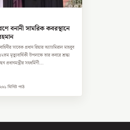
মরণে বনানী সামরিক কবরস্থানে
রহমান
াহিনীর সাবেক প্রধান রিয়ার অ্যাডমিরাল মাহবুব
তম মৃত্যুবার্ষিকী উপলক্ষে তার কবরে শ্রদ্ধা
 প্রধানমন্ত্রীর সহধর্মিণী...
০২৬
১
মিনিট পাঠ