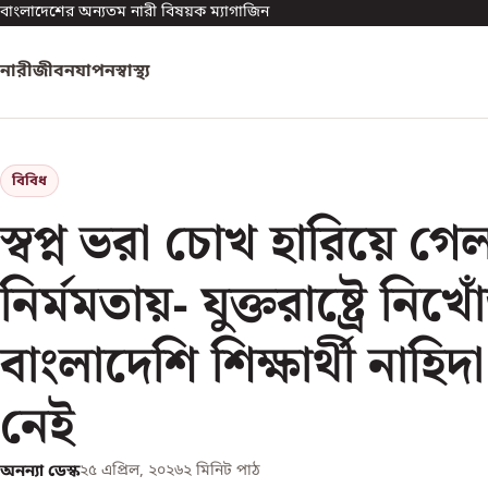
বাংলাদেশের অন্যতম নারী বিষয়ক ম্যাগাজিন
নারী
জীবনযাপন
স্বাস্থ্য
বিবিধ
স্বপ্ন ভরা চোখ হারিয়ে গে
নির্মমতায়- যুক্তরাষ্ট্রে নিখ
বাংলাদেশি শিক্ষার্থী নাহিদা
নেই
অনন্যা ডেস্ক
২৫ এপ্রিল, ২০২৬
২
মিনিট পাঠ