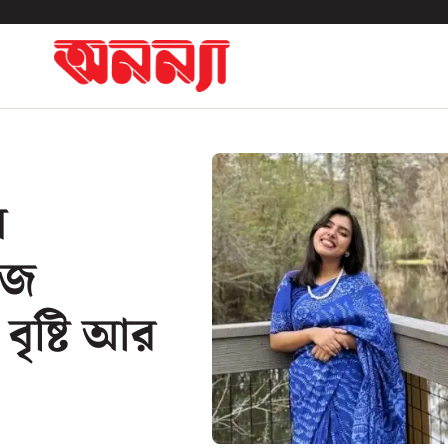
ল
োঁজ
 বৃষ্টি আর