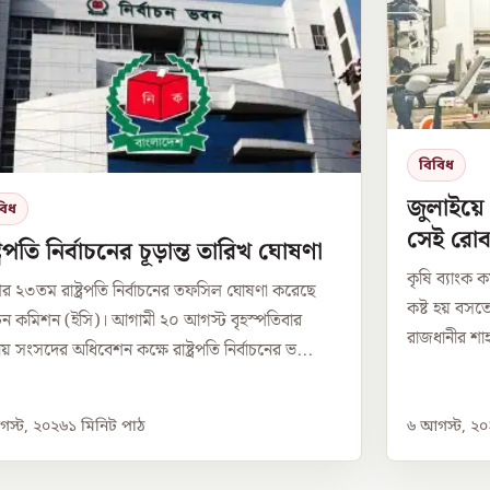
বিবিধ
জুলাইয়ে
বিধ
সেই রোব
্ট্রপতি নির্বাচনের চূড়ান্ত তারিখ ঘোষণা
কৃষি ব্যাংক ক
র ২৩তম রাষ্ট্রপতি নির্বাচনের তফসিল ঘোষণা করেছে
কষ্ট হয় বসত
বাচন কমিশন (ইসি)। আগামী ২০ আগস্ট বৃহস্পতিবার
রাজধানীর শাহ
য় সংসদের অধিবেশন কক্ষে রাষ্ট্রপতি নির্বাচনের ভ...
স্ট, ২০২৬
১
মিনিট পাঠ
৬ আগস্ট, ২