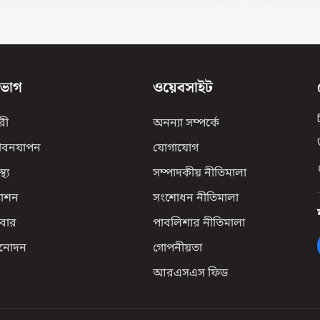
িভাগ
ওয়েবসাইট
রী
অনন্যা সম্পর্কে
ীবনযাপন
যোগাযোগ
্থ্য
সম্পাদকীয় নীতিমালা
যাশন
সংশোধন নীতিমালা
বার
পাবলিশার নীতিমালা
িনোদন
গোপনীয়তা
আরএসএস ফিড