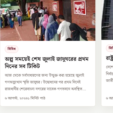
বি
বিবিধ
রাষ
অল্প সময়েই শেষ জুলাই জাদুঘরের প্রথম
দিনের সব টিকিট
দেশে
নির্
আজ থেকে সর্বসাধারণের জন্য উন্মুক্ত করা হয়েছে জুলাই
জাতী
গণঅভ্যুত্থান স্মৃতি জাদুঘর। উদ্বোধনের পর প্রথম দিনেই
রাজধানীর শেরেবাংলা নগরের সাবেক গণভবনে অবস্থিত...
৬ আগস্ট, ২০২৬
১
মিনিট পাঠ
৬ আগ