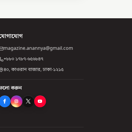
যোগাযোগ
magazine.anannya@gmail.com
+৮৮০ ১৭৮৭-৬৫৬৮৪৭
৪০, কাওরান বাজার, ঢাকা-১২১৫
ফলো করুন