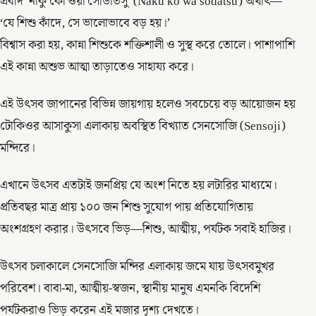
প্রবাদ ‘নাকু কো ওয়া সোডাতসু’ (Naku ko wa sodatsu) অর্থাৎ—
‘যে শিশু কাঁদে, সে ভালোভাবে বড় হয়।’
বিশ্বাস করা হয়, কান্না শিশুকে শক্তিশালী ও সুস্থ করে তোলে। পাশাপাশি
এই কান্না অশুভ আত্মা তাড়াতেও সাহায্য করে।
এই উৎসব জাপানের বিভিন্ন জায়গায় হলেও সবচেয়ে বড় আয়োজন হয়
টোকিওর আসাকুসা এলাকায় অবস্থিত বিখ্যাত সেনসোজি (Sensoji)
মন্দিরে।
এখানে উৎসব এতটাই জনপ্রিয় যে অংশ নিতে হয় লটারির মাধ্যমে।
প্রতিবছর মাত্র প্রায় ১০০ জন শিশু সুযোগ পায় প্রতিযোগিতায়
অংশগ্রহণ করার। উৎসবে ভিড়—শিশু, আত্মীয়, পর্যটক সবাই হাজির।
উৎসব চলাকালে সেনসোজি মন্দির এলাকায় জমে যায় উৎসবমুখর
পরিবেশ। বাবা-মা, আত্মীয়-স্বজন, স্থানীয় মানুষ এমনকি বিদেশি
পর্যটকরাও ভিড় করেন এই মজার দৃশ্য দেখতে।