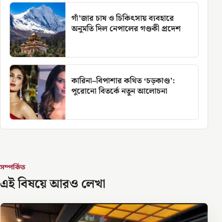
গাঁ’জার চাষ ও চিকিৎসায় ব্যবহারে
অনুমতি দিল নেপালের গণ্ডকী প্রদেশ
কারিনা–বিপাশার কথিত ‘চড়কাণ্ড’:
পুরোনো বিতর্কে নতুন আলোচনা
সম্পর্কিত
এই বিষয়ে আরও লেখা