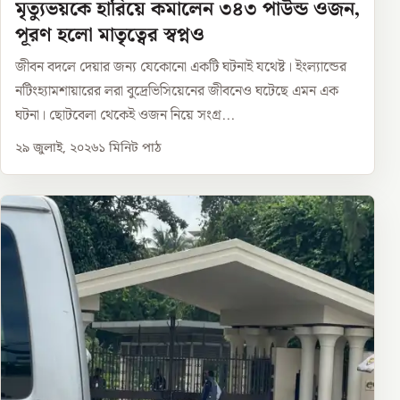
মৃত্যুভয়কে হারিয়ে কমালেন ৩৪৩ পাউন্ড ওজন,
পূরণ হলো মাতৃত্বের স্বপ্নও
জীবন বদলে দেয়ার জন্য যেকোনো একটি ঘটনাই যথেষ্ট। ইংল্যান্ডের
নটিংহ্যামশায়ারের লরা বুদ্রেভিসিয়েনের জীবনেও ঘটেছে এমন এক
ঘটনা। ছোটবেলা থেকেই ওজন নিয়ে সংগ্র...
২৯ জুলাই, ২০২৬
১
মিনিট পাঠ