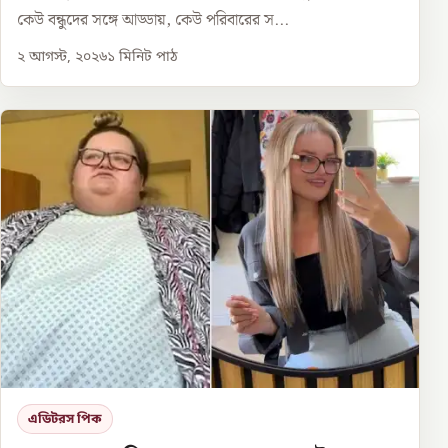
কেউ বন্ধুদের সঙ্গে আড্ডায়, কেউ পরিবারের স...
২ আগস্ট, ২০২৬
১
মিনিট পাঠ
এডিটরস পিক