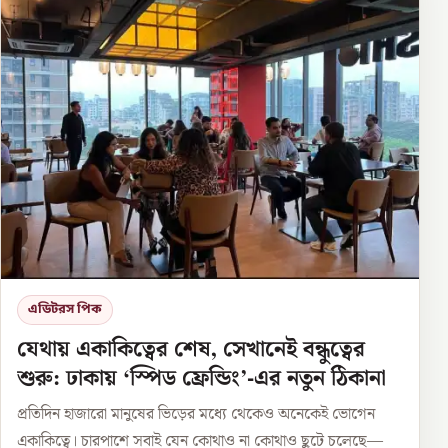
এডিটরস পিক
যেথায় একাকিত্বের শেষ, সেখানেই বন্ধুত্বের
শুরু: ঢাকায় ‘স্পিড ফ্রেন্ডিং’-এর নতুন ঠিকানা
প্রতিদিন হাজারো মানুষের ভিড়ের মধ্যে থেকেও অনেকেই ভোগেন
একাকিত্বে। চারপাশে সবাই যেন কোথাও না কোথাও ছুটে চলেছে—