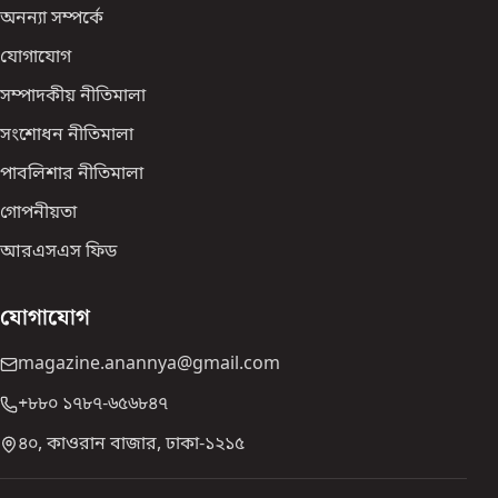
অনন্যা সম্পর্কে
যোগাযোগ
সম্পাদকীয় নীতিমালা
সংশোধন নীতিমালা
পাবলিশার নীতিমালা
গোপনীয়তা
আরএসএস ফিড
যোগাযোগ
magazine.anannya@gmail.com
+৮৮০ ১৭৮৭-৬৫৬৮৪৭
৪০, কাওরান বাজার, ঢাকা-১২১৫