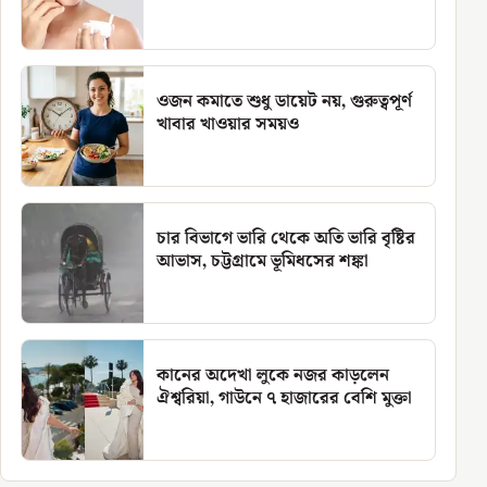
ওজন কমাতে শুধু ডায়েট নয়, গুরুত্বপূর্ণ
খাবার খাওয়ার সময়ও
চার বিভাগে ভারি থেকে অতি ভারি বৃষ্টির
আভাস, চট্টগ্রামে ভূমিধসের শঙ্কা
কানের অদেখা লুকে নজর কাড়লেন
ঐশ্বরিয়া, গাউনে ৭ হাজারের বেশি মুক্তা