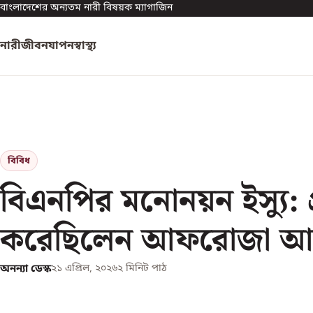
বাংলাদেশের অন্যতম নারী বিষয়ক ম্যাগাজিন
নারী
জীবনযাপন
স্বাস্থ্য
বিবিধ
বিএনপির মনোনয়ন ইস্যু: প্
করেছিলেন আফরোজা আব
অনন্যা ডেস্ক
২১ এপ্রিল, ২০২৬
২
মিনিট পাঠ