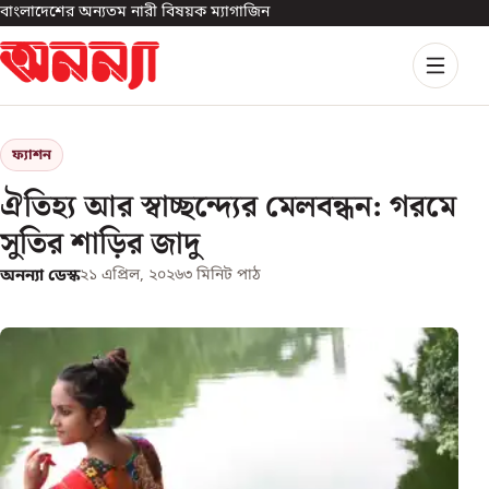
বাংলাদেশের অন্যতম নারী বিষয়ক ম্যাগাজিন
ফ্যাশন
ঐতিহ্য আর স্বাচ্ছন্দ্যের মেলবন্ধন: গরমে
সুতির শাড়ির জাদু
অনন্যা ডেস্ক
২১ এপ্রিল, ২০২৬
৩
মিনিট পাঠ