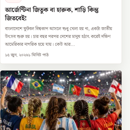
আর্জেন্টিনা জিতুক বা হারুক, শাড়ি কিন্তু
জিতবেই!
বাংলাদেশে ফুটবল বিশ্বকাপ আসলে শুধু খেলা হয় না, একটা জাতীয়
উৎসব শুরু হয়। চার বছর পরপর দেশের মানুষ হঠাৎ করেই দক্ষিণ
আমেরিকার নাগরিক হয়ে যায়। কেউ আর...
১৫ জুন, ২০২৬
১
মিনিট পাঠ