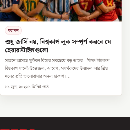
ফ্যাশন
শুধু জার্সি নয়, বিশ্বকাপ লুক সম্পূর্ণ করবে যে
হেয়ারস্টাইলগুলো
সামনে আসছে ফুটবল বিশ্বের সবচেয়ে বড় আসর—ফিফা বিশ্বকাপ।
বিশ্বকাপ মানেই উত্তেজনা, আবেগ, সমর্থকদের উন্মাদনা আর প্রিয়
দলের প্রতি ভালোবাসার অনন্য প্রকাশ।...
১১ জুন, ২০২৬
১
মিনিট পাঠ