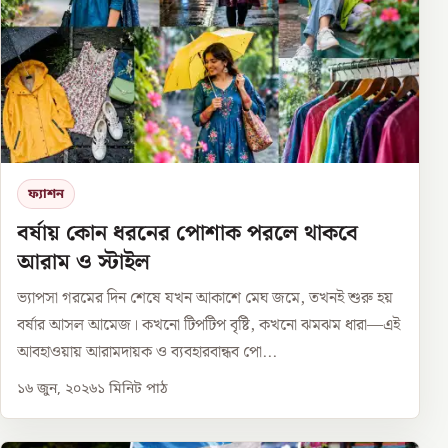
ফ্যাশন
বর্ষায় কোন ধরনের পোশাক পরলে থাকবে
আরাম ও স্টাইল
ভ্যাপসা গরমের দিন শেষে যখন আকাশে মেঘ জমে, তখনই শুরু হয়
বর্ষার আসল আমেজ। কখনো টিপটিপ বৃষ্টি, কখনো ঝমঝম ধারা—এই
আবহাওয়ায় আরামদায়ক ও ব্যবহারবান্ধব পো...
১৬ জুন, ২০২৬
১
মিনিট পাঠ