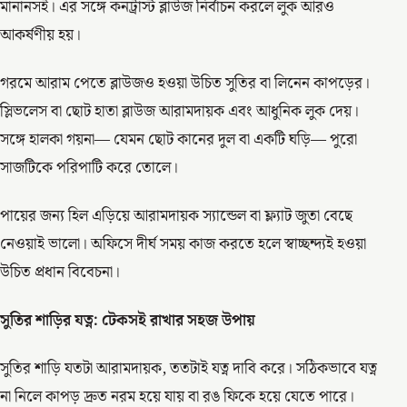
মানানসই। এর সঙ্গে কনট্রাস্ট ব্লাউজ নির্বাচন করলে লুক আরও
আকর্ষণীয় হয়।
গরমে আরাম পেতে ব্লাউজও হওয়া উচিত সুতির বা লিনেন কাপড়ের।
স্লিভলেস বা ছোট হাতা ব্লাউজ আরামদায়ক এবং আধুনিক লুক দেয়।
সঙ্গে হালকা গয়না— যেমন ছোট কানের দুল বা একটি ঘড়ি— পুরো
সাজটিকে পরিপাটি করে তোলে।
পায়ের জন্য হিল এড়িয়ে আরামদায়ক স্যান্ডেল বা ফ্ল্যাট জুতা বেছে
নেওয়াই ভালো। অফিসে দীর্ঘ সময় কাজ করতে হলে স্বাচ্ছন্দ্যই হওয়া
উচিত প্রধান বিবেচনা।
সুতির শাড়ির যত্ন: টেকসই রাখার সহজ উপায়
সুতির শাড়ি যতটা আরামদায়ক, ততটাই যত্ন দাবি করে। সঠিকভাবে যত্ন
না নিলে কাপড় দ্রুত নরম হয়ে যায় বা রঙ ফিকে হয়ে যেতে পারে।