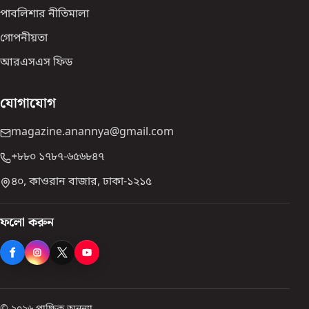
পাবলিশার নীতিমালা
গোপনীয়তা
আরএসএস ফিড
যোগাযোগ
magazine.anannya@gmail.com
+৮৮০ ১৭৮৭-৬৫৬৮৪৭
৪০, কাওরান বাজার, ঢাকা-১২১৫
ফলো করুন