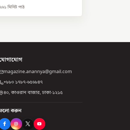
০২৬
১
মিনিট পাঠ
যোগাযোগ
magazine.anannya@gmail.com
+৮৮০ ১৭৮৭-৬৫৬৮৪৭
৪০, কাওরান বাজার, ঢাকা-১২১৫
ফলো করুন