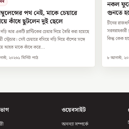
বিধ
নকল ফুল
গুনতে হ
াম্বুলেন্সের পথ নেই, মাকে চেয়ারে
য়ে কাঁধে ছুটলেন দুই ছেলে
চীনের রাজধা
সরবরাহকারী প
, দড়ি আর একটি প্লাস্টিকের চেয়ার দিয়ে তৈরি করা হয়েছে
কিন্তু কেক 
য়ী স্ট্রেচার। সেই চেয়ারে বসিয়ে দড়ি দিয়ে বাঁশের সঙ্গে
য়ে আহত মাকে কাঁধে করে...
স্ট, ২০২৬
১
মিনিট পাঠ
৮ আগস্ট, ২
িভাগ
ওয়েবসাইট
রী
অনন্যা সম্পর্কে