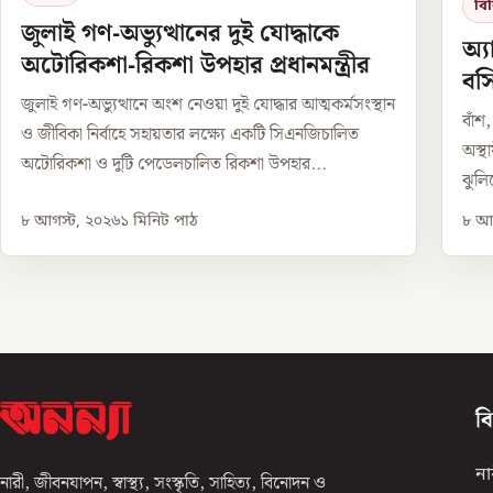
বি
জুলাই গণ-অভ্যুত্থানের দুই যোদ্ধাকে
অ্য
অটোরিকশা-রিকশা উপহার প্রধানমন্ত্রীর
বসি
জুলাই গণ-অভ্যুত্থানে অংশ নেওয়া দুই যোদ্ধার আত্মকর্মসংস্থান
বাঁশ
ও জীবিকা নির্বাহে সহায়তার লক্ষ্যে একটি সিএনজিচালিত
অস্থা
অটোরিকশা ও দুটি পেডেলচালিত রিকশা উপহার...
ঝুলি
৮ আগস্ট, ২০২৬
১
মিনিট পাঠ
৮ আগ
ব
না
নারী, জীবনযাপন, স্বাস্থ্য, সংস্কৃতি, সাহিত্য, বিনোদন ও