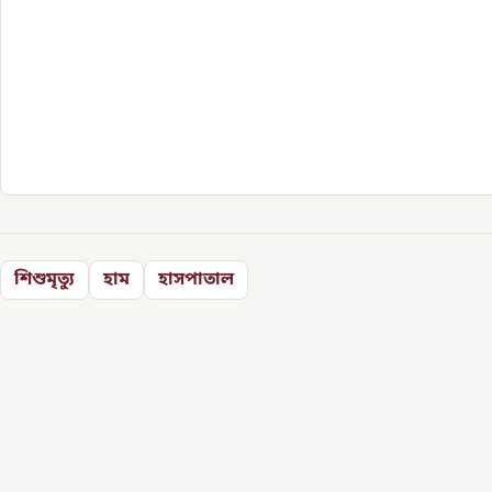
শিশুমৃত্যু
হাম
হাসপাতাল