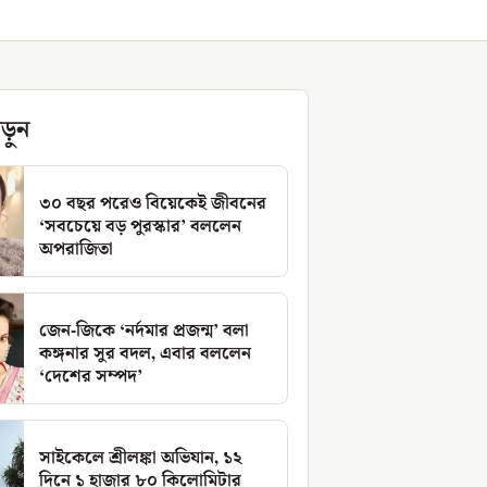
ড়ুন
৩০ বছর পরেও বিয়েকেই জীবনের
‘সবচেয়ে বড় পুরস্কার’ বললেন
অপরাজিতা
জেন-জিকে ‘নর্দমার প্রজন্ম’ বলা
কঙ্গনার সুর বদল, এবার বললেন
‘দেশের সম্পদ’
সাইকেলে শ্রীলঙ্কা অভিযান, ১২
দিনে ১ হাজার ৮০ কিলোমিটার