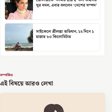
জেন-জিকে ‘নর্দমার প্রজন্ম’ বলা কঙ্গনার
সুর বদল, এবার বললেন ‘দেশের সম্পদ’
সাইকেলে শ্রীলঙ্কা অভিযান, ১২ দিনে ১
হাজার ৮০ কিলোমিটার
সম্পর্কিত
এই বিষয়ে আরও লেখা