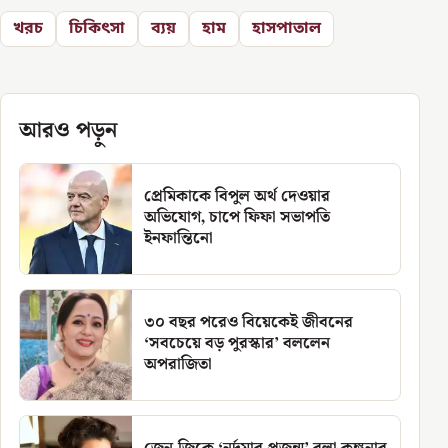
খরচ
চিকিৎসা
ব্যয়
হাম
হাসপাতাল
আরও পড়ুন
প্রেমিকাকে বিপুল অর্থ দেওয়ার
অভিযোগ, চাপে ফিফা সভাপতি
ইনফান্তিনো
৩০ বছর পরেও বিয়েকেই জীবনের
‘সবচেয়ে বড় পুরস্কার’ বললেন
অপরাজিতা