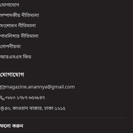
যোগাযোগ
সম্পাদকীয় নীতিমালা
সংশোধন নীতিমালা
পাবলিশার নীতিমালা
গোপনীয়তা
আরএসএস ফিড
যোগাযোগ
magazine.anannya@gmail.com
+৮৮০ ১৭৮৭-৬৫৬৮৪৭
৪০, কাওরান বাজার, ঢাকা-১২১৫
ফলো করুন