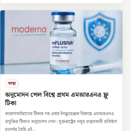
স্বাস্থ্য
অনুমোদন পেল বিশ্বে প্রথম এমআরএনএ ফ্লু
টিকা
করোনাভাইরাসের টিকার পর এবার ইনফ্লুয়েঞ্জার বিরুদ্ধে এমআরএনএ
প্রযুক্তির টিকাও অনুমোদন পেল। যুক্তরাষ্ট্রের ওষুধ প্রস্তুতকারী প্রতিষ্ঠান
মডার্নার তৈরি এই...