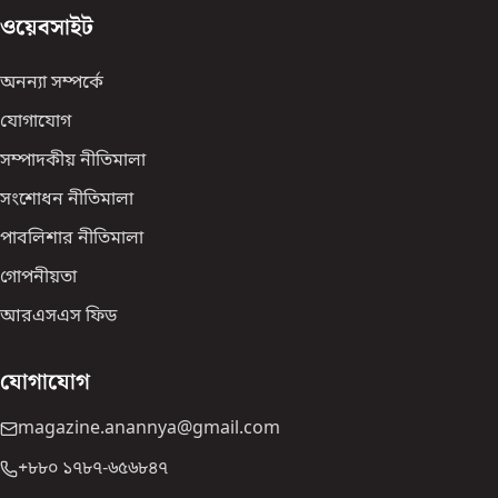
ওয়েবসাইট
অনন্যা সম্পর্কে
যোগাযোগ
সম্পাদকীয় নীতিমালা
সংশোধন নীতিমালা
পাবলিশার নীতিমালা
গোপনীয়তা
আরএসএস ফিড
যোগাযোগ
magazine.anannya@gmail.com
+৮৮০ ১৭৮৭-৬৫৬৮৪৭