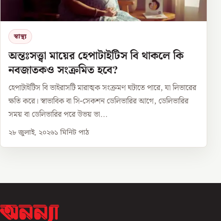
স্বাস্থ্য
অন্তঃসত্ত্বা মায়ের হেপাটাইটিস বি থাকলে কি
নবজাতকও সংক্রমিত হবে?
হেপাটাইটিস বি ভাইরাসটি মারাত্মক সংক্রমণ ঘটাতে পারে, যা লিভারের
ক্ষতি করে। স্বাভাবিক বা সি-সেকশন ডেলিভারির আগে, ডেলিভারির
সময় বা ডেলিভারির পরে উভয় ভা...
২৮ জুলাই, ২০২৬
১
মিনিট পাঠ