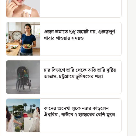
ওজন কমাতে শুধু ডায়েট নয়, গুরুত্বপূর্ণ
খাবার খাওয়ার সময়ও
চার বিভাগে ভারি থেকে অতি ভারি বৃষ্টির
আভাস, চট্টগ্রামে ভূমিধসের শঙ্কা
কানের অদেখা লুকে নজর কাড়লেন
ঐশ্বরিয়া, গাউনে ৭ হাজারের বেশি মুক্তা