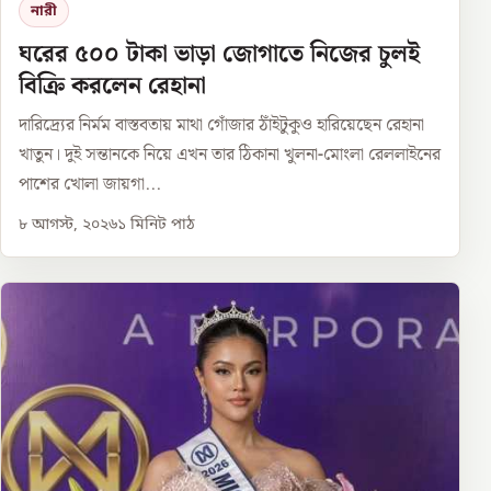
নারী
ঘরের ৫০০ টাকা ভাড়া জোগাতে নিজের চুলই
বিক্রি করলেন রেহানা
দারিদ্র্যের নির্মম বাস্তবতায় মাথা গোঁজার ঠাঁইটুকুও হারিয়েছেন রেহানা
খাতুন। দুই সন্তানকে নিয়ে এখন তার ঠিকানা খুলনা-মোংলা রেললাইনের
পাশের খোলা জায়গা...
৮ আগস্ট, ২০২৬
১
মিনিট পাঠ