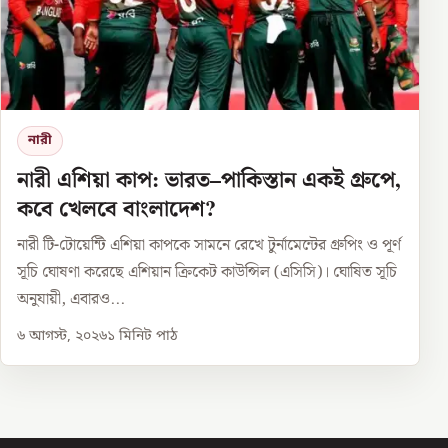
নারী
নারী এশিয়া কাপ: ভারত–পাকিস্তান একই গ্রুপে,
কবে খেলবে বাংলাদেশ?
নারী টি-টোয়েন্টি এশিয়া কাপকে সামনে রেখে টুর্নামেন্টের গ্রুপিং ও পূর্ণ
সূচি ঘোষণা করেছে এশিয়ান ক্রিকেট কাউন্সিল (এসিসি)। ঘোষিত সূচি
অনুযায়ী, এবারও...
৬ আগস্ট, ২০২৬
১
মিনিট পাঠ