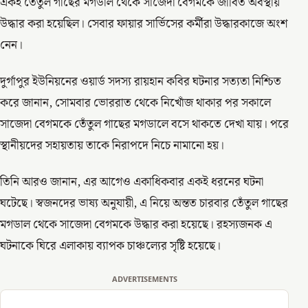
একই তেঁতুল গাছের মগডাল থেকে সাজেদা বেগমকে জীবিত অবস্থায়
উদ্ধার করা হয়েছিল। সেবার ফায়ার সার্ভিসের কর্মীরা উদ্ধারকাজে অংশ
নেন।
দুর্গাপুর ইউনিয়নের ওয়ার্ড সদস্য রায়হান কবির ঘটনার সত্যতা নিশ্চিত
করে জানান, সোমবার ভোররাত থেকে নিখোঁজ থাকার পর সকালে
সাজেদা বেগমকে তেঁতুল গাছের মগডালে বসে থাকতে দেখা যায়। পরে
স্থানীয়দের সহায়তায় তাকে নিরাপদে নিচে নামানো হয়।
তিনি আরও জানান, এর আগেও একাধিকবার একই ধরনের ঘটনা
ঘটেছে। স্বজনদের ভাষ্য অনুযায়ী, এ নিয়ে অন্তত চারবার তেঁতুল গাছের
মগডাল থেকে সাজেদা বেগমকে উদ্ধার করা হয়েছে। রহস্যজনক এ
ঘটনাকে ঘিরে এলাকায় ব্যাপক চাঞ্চল্যের সৃষ্টি হয়েছে।
ADVERTISEMENTS