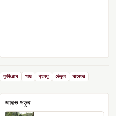
কুড়িগ্রাম
গাছ
গৃহবধূ
তেঁতুল
সাজেদা
আরও পড়ুন