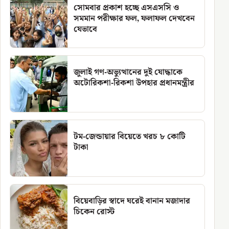
সোমবার প্রকাশ হচ্ছে এসএসসি ও
সমমান পরীক্ষার ফল, ফলাফল দেখবেন
যেভাবে
জুলাই গণ-অভ্যুত্থানের দুই যোদ্ধাকে
অটোরিকশা-রিকশা উপহার প্রধানমন্ত্রীর
টম-জেন্ডায়ার বিয়েতে খরচ ৮ কোটি
টাকা
বিয়েবাড়ির স্বাদে ঘরেই বানান মজাদার
চিকেন রোস্ট