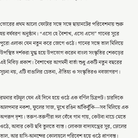
ভোরের প্রথম আলো ফোটার সঙ্গে সঙ্গে ছায়ানটের পরিবেশনায় শুরু
হয় বর্ষবরণ অনুষ্ঠান। “এসো হে বৈশাখ, এসো এসো” গানের সুরে
পুরো এলাকা যেন নতুন করে জেগে ওঠে। গানের সঙ্গে তাল মিলিয়ে
উপস্থিত দর্শকরা মুগ্ধ হয়ে উপভোগ করেন বাংলা সংস্কৃতির শেকড়ের
এই নিবিড় প্রকাশ। বৈশাখের আগমনী বার্তা শুধু একটি নতুন বছরের
সূচনা নয়, এটি বাঙালির চেতনা, ঐতিহ্য ও সংস্কৃতিরও নবজাগরণ।
রমনার বটমূল যেন এই দিনে হয়ে ওঠে এক বর্ণিল চিত্রপট। চারদিকে
আলপনার নকশা, ফুলের সাজ, মুখে রঙিন আঁকিবুঁকি—সব মিলিয়ে এক
অপরূপ দৃশ্য। তরুণ-তরুণীরা দল বেঁধে গান গায়, কেউবা নাচে মেতে
ওঠে, আবার কেউ ছবি তুলতে ব্যস্ত। লোকজ বাদ্যযন্ত্রের সুর, ঢোলের
তাল, আর হাসি-আনন্দের কোলাহলে পরিবেশ হয়ে ওঠে প্রাণবন্ত।