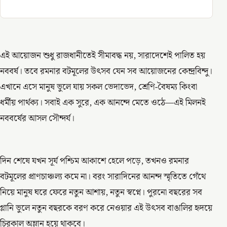
এই আয়োজন শুধু রাজধানীতেই সীমাবদ্ধ নয়, সারাদেশেই পালিত হয়
নববর্ষ। তবে রমনার বটমূলের উৎসব যেন সব আয়োজনের কেন্দ্রবিন্দু।
এখানে এসে মানুষ ভুলে যায় সকল ভেদাভেদ, শ্রেণি-বৈষম্য কিংবা
ধর্মীয় পার্থক্য। সবাই এক সুরে, এক আনন্দে মেতে ওঠে—এই মিলনই
নববর্ষের আসল সৌন্দর্য।
দিন শেষে যখন সূর্য পশ্চিম আকাশে হেলে পড়ে, তখনও রমনার
বটমূলের প্রাণচাঞ্চল্য কমে না। বরং সারাদিনের আনন্দ স্মৃতিতে গেঁথে
নিয়ে মানুষ ঘরে ফেরে নতুন আশায়, নতুন স্বপ্নে। পুরনো বছরের সব
গ্লানি ভুলে নতুন বছরকে বরণ করে নেওয়ার এই উৎসব বাঙালির হৃদয়ে
চিরকাল অম্লান হয়ে থাকবে।