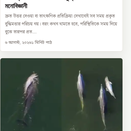
মনোবিজ্ঞানী
দ্রুত উত্তর দেওয়া বা তাৎক্ষণিক প্রতিক্রিয়া দেখানোই সব সময় প্রকৃত
বুদ্ধিমত্তার পরিচয় নয়। বরং কখন থামতে হবে, পরিস্থিতিকে সময় দিয়ে
বুঝে তারপর প্রত...
৬ আগস্ট, ২০২৬
১
মিনিট পাঠ