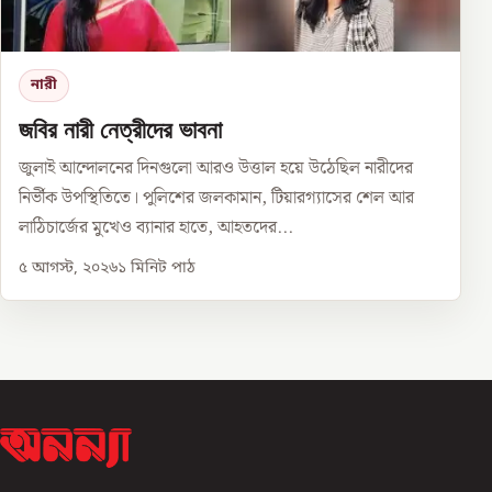
নারী
জবির নারী নেত্রীদের ভাবনা
জুলাই আন্দোলনের দিনগুলো আরও উত্তাল হয়ে উঠেছিল নারীদের
নির্ভীক উপস্থিতিতে। পুলিশের জলকামান, টিয়ারগ্যাসের শেল আর
লাঠিচার্জের মুখেও ব্যানার হাতে, আহতদের...
৫ আগস্ট, ২০২৬
১
মিনিট পাঠ