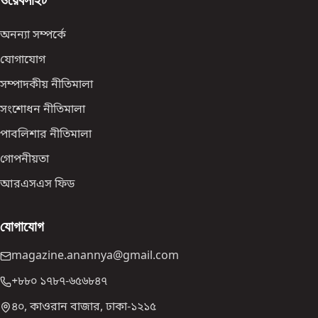
অনন্যা সম্পর্কে
যোগাযোগ
সম্পাদকীয় নীতিমালা
সংশোধন নীতিমালা
পাবলিশার নীতিমালা
গোপনীয়তা
আরএসএস ফিড
যোগাযোগ
magazine.anannya@gmail.com
+৮৮০ ১৭৮৭-৬৫৬৮৪৭
৪০, কাওরান বাজার, ঢাকা-১২১৫