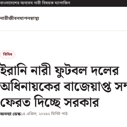
বাংলাদেশের অন্যতম নারী বিষয়ক ম্যাগাজিন
নারী
জীবনযাপন
স্বাস্থ্য
বিবিধ
ইরানি নারী ফুটবল দলের
অধিনায়কের বাজেয়াপ্ত স
ফেরত দিচ্ছে সরকার
অনন্যা ডেস্ক
১৪ এপ্রিল, ২০২৬
২
মিনিট পাঠ