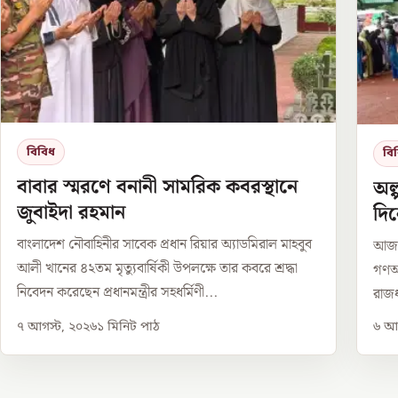
বিবিধ
বি
বাবার স্মরণে বনানী সামরিক কবরস্থানে
অল
জুবাইদা রহমান
দি
বাংলাদেশ নৌবাহিনীর সাবেক প্রধান রিয়ার অ্যাডমিরাল মাহবুব
আজ থ
আলী খানের ৪২তম মৃত্যুবার্ষিকী উপলক্ষে তার কবরে শ্রদ্ধা
গণঅভ
নিবেদন করেছেন প্রধানমন্ত্রীর সহধর্মিণী...
রাজধ
৭ আগস্ট, ২০২৬
১
মিনিট পাঠ
৬ আগ