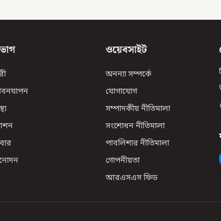
িভাগ
ওয়েবসাইট
রী
অনন্যা সম্পর্কে
ীবনযাপন
যোগাযোগ
্থ্য
সম্পাদকীয় নীতিমালা
যাশন
সংশোধন নীতিমালা
বার
পাবলিশার নীতিমালা
িনোদন
গোপনীয়তা
আরএসএস ফিড