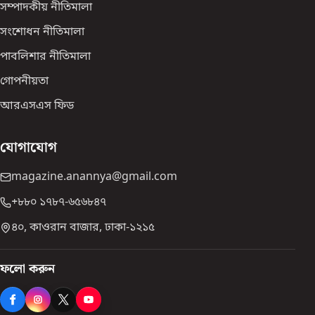
সম্পাদকীয় নীতিমালা
সংশোধন নীতিমালা
পাবলিশার নীতিমালা
গোপনীয়তা
আরএসএস ফিড
যোগাযোগ
magazine.anannya@gmail.com
+৮৮০ ১৭৮৭-৬৫৬৮৪৭
৪০, কাওরান বাজার, ঢাকা-১২১৫
ফলো করুন