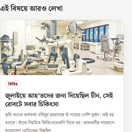
এই বিষয়ে আরও লেখা
বিবিধ
জুলাইয়ে আহ’তদের জন্য দিয়েছিল চীন, সেই
রোবটে সবার চিকিৎসা
কৃষি ব্যাংক কর্মকর্তা মবিবুর রহমানের বাঁ পায়ের পেশি দুর্বল। কষ্ট হয়
বসতে। তাঁকে নিয়মিত ফিজিওথেরাপি নিতে হয়। রাজধানীর শাহবাগে
বাংলাদেশ মেডিকেল বিশ্ববিদ...