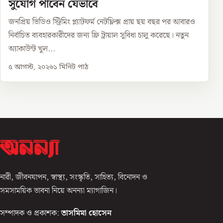
সুযোগ পাবেন যেভাবে
জনপ্রিয় ভিডিও স্ট্রিমিং প্ল্যাটফর্ম নেটফ্লিক্স প্রায় ছয় বছর পর আবারও
নির্বাচিত ব্যবহারকারীদের জন্য ফ্রি ট্রায়াল সুবিধা চালু করেছে। নতুন
অ্যাকাউন্ট খুল...
৫ আগস্ট, ২০২৬
১
মিনিট পাঠ
নারী, জীবনযাপন, স্বাস্থ্য, সংস্কৃতি, সাহিত্য, বিনোদন ও
সমসাময়িক ভাবনা নিয়ে অনন্যা ম্যাগাজিন।
সম্পাদক ও প্রকাশক:
তাসমিমা হোসেন