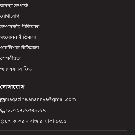
অনন্যা সম্পর্কে
যোগাযোগ
সম্পাদকীয় নীতিমালা
সংশোধন নীতিমালা
পাবলিশার নীতিমালা
গোপনীয়তা
আরএসএস ফিড
যোগাযোগ
magazine.anannya@gmail.com
+৮৮০ ১৭৮৭-৬৫৬৮৪৭
৪০, কাওরান বাজার, ঢাকা-১২১৫