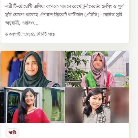
নারী টি-টোয়েন্টি এশিয়া কাপকে সামনে রেখে টুর্নামেন্টের গ্রুপিং ও পূর্ণ
সূচি ঘোষণা করেছে এশিয়ান ক্রিকেট কাউন্সিল (এসিসি)। ঘোষিত সূচি
অনুযায়ী, এবারও...
৬ আগস্ট, ২০২৬
১
মিনিট পাঠ
নারী