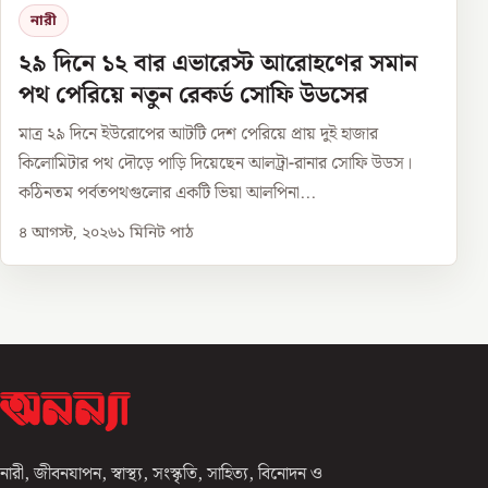
নারী
২৯ দিনে ১২ বার এভারেস্ট আরোহণের সমান
পথ পেরিয়ে নতুন রেকর্ড সোফি উডসের
মাত্র ২৯ দিনে ইউরোপের আটটি দেশ পেরিয়ে প্রায় দুই হাজার
কিলোমিটার পথ দৌড়ে পাড়ি দিয়েছেন আলট্রা-রানার সোফি উডস।
কঠিনতম পর্বতপথগুলোর একটি ভিয়া আলপিনা...
৪ আগস্ট, ২০২৬
১
মিনিট পাঠ
নারী, জীবনযাপন, স্বাস্থ্য, সংস্কৃতি, সাহিত্য, বিনোদন ও