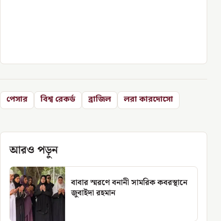
পেসার
বিশ্ব রেকর্ড
ব্রাজিল
লরা কারদোসো
আরও পড়ুন
বাবার স্মরণে বনানী সামরিক কবরস্থানে
জুবাইদা রহমান