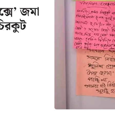
্সে’ জমা
িরকুট