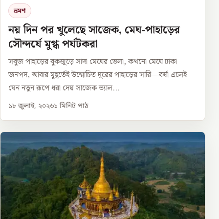
ভ্রমণ
নয় দিন পর খুলেছে সাজেক, মেঘ-পাহাড়ের
সৌন্দর্যে মুগ্ধ পর্যটকরা
সবুজ পাহাড়ের বুকজুড়ে সাদা মেঘের ভেলা, কখনো মেঘে ঢাকা
জনপদ, আবার মুহূর্তেই উন্মোচিত দূরের পাহাড়ের সারি—বর্ষা এলেই
যেন নতুন রূপে ধরা দেয় সাজেক ভ্যাল...
১৮ জুলাই, ২০২৬
১
মিনিট পাঠ