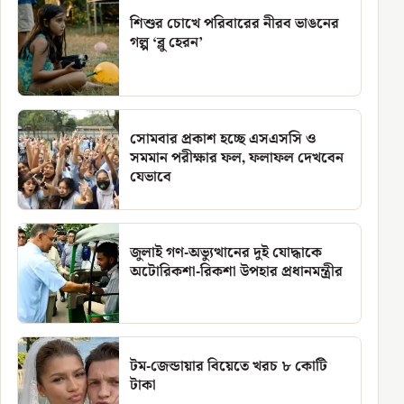
শিশুর চোখে পরিবারের নীরব ভাঙনের
গল্প ‘ব্লু হেরন’
সোমবার প্রকাশ হচ্ছে এসএসসি ও
সমমান পরীক্ষার ফল, ফলাফল দেখবেন
যেভাবে
জুলাই গণ-অভ্যুত্থানের দুই যোদ্ধাকে
অটোরিকশা-রিকশা উপহার প্রধানমন্ত্রীর
টম-জেন্ডায়ার বিয়েতে খরচ ৮ কোটি
টাকা