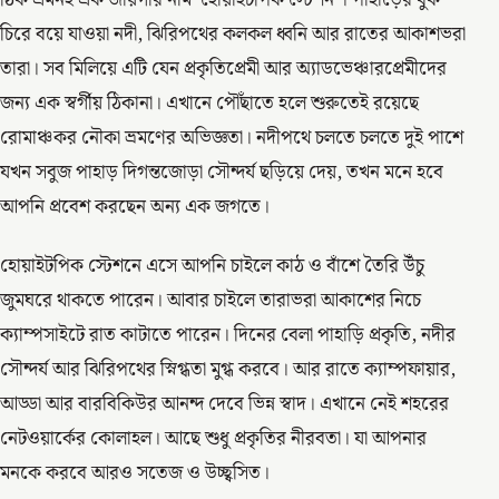
চিরে বয়ে যাওয়া নদী, ঝিরিপথের কলকল ধ্বনি আর রাতের আকাশভরা
তারা। সব মিলিয়ে এটি যেন প্রকৃতিপ্রেমী আর অ্যাডভেঞ্চারপ্রেমীদের
জন্য এক স্বর্গীয় ঠিকানা। এখানে পৌঁছাতে হলে শুরুতেই রয়েছে
রোমাঞ্চকর নৌকা ভ্রমণের অভিজ্ঞতা। নদীপথে চলতে চলতে দুই পাশে
যখন সবুজ পাহাড় দিগন্তজোড়া সৌন্দর্য ছড়িয়ে দেয়, তখন মনে হবে
আপনি প্রবেশ করছেন অন্য এক জগতে।
হোয়াইটপিক স্টেশনে এসে আপনি চাইলে কাঠ ও বাঁশে তৈরি উঁচু
জুমঘরে থাকতে পারেন। আবার চাইলে তারাভরা আকাশের নিচে
ক্যাম্পসাইটে রাত কাটাতে পারেন। দিনের বেলা পাহাড়ি প্রকৃতি, নদীর
সৌন্দর্য আর ঝিরিপথের স্নিগ্ধতা মুগ্ধ করবে। আর রাতে ক্যাম্পফায়ার,
আড্ডা আর বারবিকিউর আনন্দ দেবে ভিন্ন স্বাদ। এখানে নেই শহরের
নেটওয়ার্কের কোলাহল। আছে শুধু প্রকৃতির নীরবতা। যা আপনার
মনকে করবে আরও সতেজ ও উচ্ছ্বসিত।