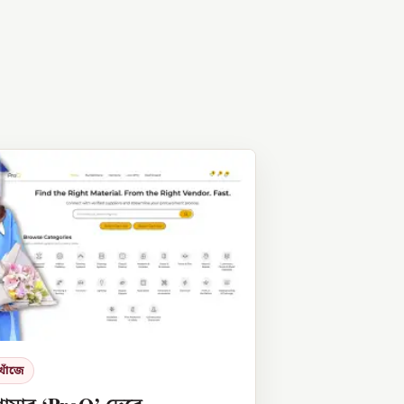
খোঁজে