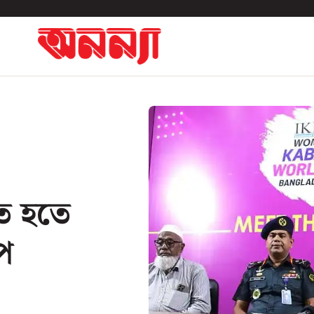
ত হতে
াপ