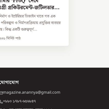
শামার ‘ProQ’ দেবে
ামগ্রী প্রকিউরমেন্ট-জটিলতার
ির্মাণ ও ইন্টেরিয়র ডিজাইন খাতে গত এক
কল্পনা ও নির্মাণপ্রক্রিয়ায় প্রযুক্তির ব্যবহার
 কিন্তু একটি গুরুত্বপূর্ণ...
০২৬
১
মিনিট পাঠ
যোগাযোগ
magazine.anannya@gmail.com
+৮৮০ ১৭৮৭-৬৫৬৮৪৭