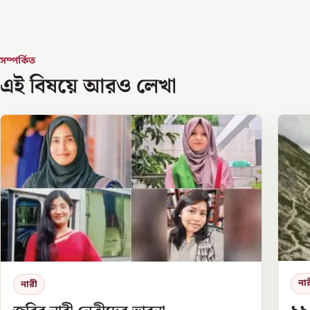
সম্পর্কিত
এই বিষয়ে আরও লেখা
না
নারী