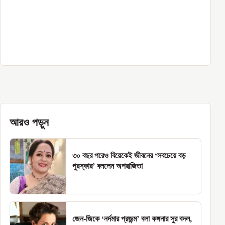
আরও পড়ুন
৩০ বছর পরেও বিয়েকেই জীবনের ‘সবচেয়ে বড়
পুরস্কার’ বললেন অপরাজিতা
জেন-জিকে ‘নর্দমার প্রজন্ম’ বলা কঙ্গনার সুর বদল,