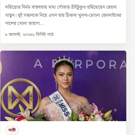
দারিদ্র্যের নির্মম বাস্তবতায় মাথা গোঁজার ঠাঁইটুকুও হারিয়েছেন রেহানা
খাতুন। দুই সন্তানকে নিয়ে এখন তার ঠিকানা খুলনা-মোংলা রেললাইনের
পাশের খোলা জায়গা...
৮ আগস্ট, ২০২৬
১
মিনিট পাঠ
নারী