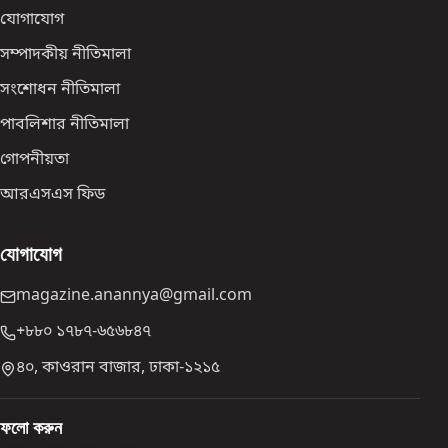
যোগাযোগ
সম্পাদকীয় নীতিমালা
সংশোধন নীতিমালা
পাবলিশার নীতিমালা
গোপনীয়তা
আরএসএস ফিড
যোগাযোগ
magazine.anannya@gmail.com
+৮৮০ ১৭৮৭-৬৫৬৮৪৭
৪০, কাওরান বাজার, ঢাকা-১২১৫
ফলো করুন