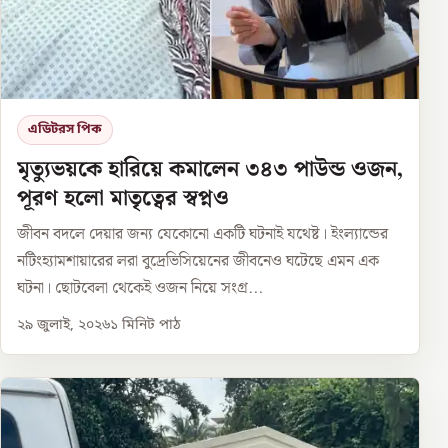
এডিটরস পিক
মৃত্যুভয়কে হারিয়ে কমালেন ৩৪৩ পাউন্ড ওজন,
পূরণ হলো মাতৃত্বের স্বপ্নও
জীবন বদলে দেয়ার জন্য যেকোনো একটি ঘটনাই যথেষ্ট। ইংল্যান্ডের
নটিংহ্যামশায়ারের লরা বুদ্রেভিসিয়েনের জীবনেও ঘটেছে এমন এক
ঘটনা। ছোটবেলা থেকেই ওজন নিয়ে সংগ্র...
২৯ জুলাই, ২০২৬
১
মিনিট পাঠ