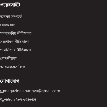
ওয়েবসাইট
অনন্যা সম্পর্কে
যোগাযোগ
সম্পাদকীয় নীতিমালা
সংশোধন নীতিমালা
পাবলিশার নীতিমালা
গোপনীয়তা
আরএসএস ফিড
যোগাযোগ
magazine.anannya@gmail.com
+৮৮০ ১৭৮৭-৬৫৬৮৪৭