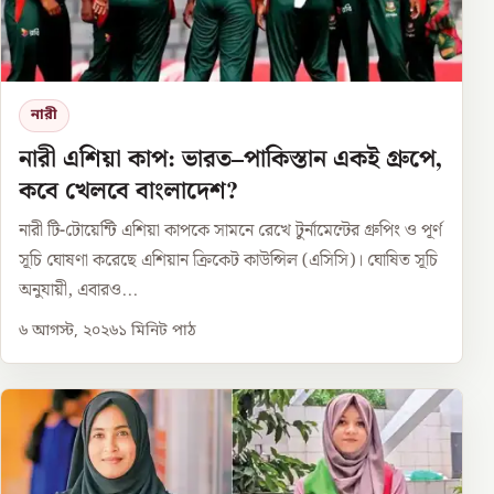
নারী
নারী এশিয়া কাপ: ভারত–পাকিস্তান একই গ্রুপে,
কবে খেলবে বাংলাদেশ?
নারী টি-টোয়েন্টি এশিয়া কাপকে সামনে রেখে টুর্নামেন্টের গ্রুপিং ও পূর্ণ
সূচি ঘোষণা করেছে এশিয়ান ক্রিকেট কাউন্সিল (এসিসি)। ঘোষিত সূচি
অনুযায়ী, এবারও...
৬ আগস্ট, ২০২৬
১
মিনিট পাঠ