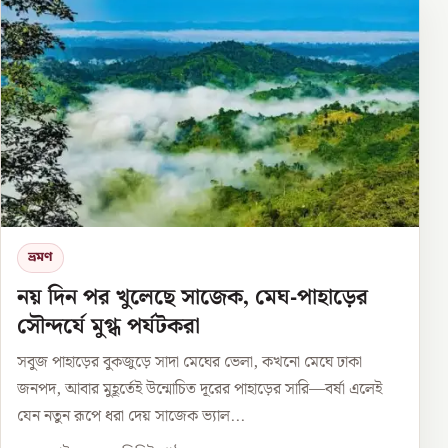
ভ্রমণ
নয় দিন পর খুলেছে সাজেক, মেঘ-পাহাড়ের
সৌন্দর্যে মুগ্ধ পর্যটকরা
সবুজ পাহাড়ের বুকজুড়ে সাদা মেঘের ভেলা, কখনো মেঘে ঢাকা
জনপদ, আবার মুহূর্তেই উন্মোচিত দূরের পাহাড়ের সারি—বর্ষা এলেই
যেন নতুন রূপে ধরা দেয় সাজেক ভ্যাল...