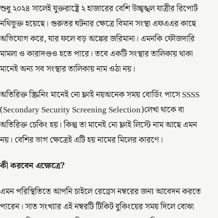
শুধু ২০২৪ সালেই যুক্তরাষ্ট্রে ২ হাজারের বেশি উচ্ছৃঙ্খল যাত্রীর রিপোর্ট
নথিভুক্ত হয়েছে। গুরুতর ঘটনার ক্ষেত্রে বিমান সংস্থা এফএএর কাছে
অভিযোগ করে, যার ফলে বড় অঙ্কের জরিমানা। এমনকি ফৌজদারি
মামলা ও কারাদণ্ডও হতে পারে। তবে একটি সংস্থার তালিকায় থাকা
মানেই অন্য সব সংস্থার তালিকায় নাম ওঠা নয়।
অতিরিক্ত স্ক্রিনিং মানেই নো ফ্লাই নয়অনেক সময় বোর্ডিং পাসে SSSS
(Secondary Security Screening Selection)লেখা থাকে বা
অতিরিক্ত চেকিং হয়। কিন্তু তা মানেই নো ফ্লাই লিস্টে নাম আছে এমন
নয়। বেশির ভাগ ক্ষেত্রেই এটি হয় নামের মিলের কারণে।
কী করবেন এক্ষেত্রে?
এমন পরিস্থিতিতে আপনি চাইলে রেড্রেস নম্বরের জন্য আবেদন করতে
পারেন। সাত সংখ্যার এই নম্বরটি টিকিট বুকিংয়ের সময় দিলে বোঝা