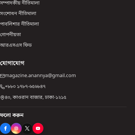
সম্পাদকীয় নীতিমালা
সংশোধন নীতিমালা
পাবলিশার নীতিমালা
গোপনীয়তা
আরএসএস ফিড
যোগাযোগ
magazine.anannya@gmail.com
+৮৮০ ১৭৮৭-৬৫৬৮৪৭
৪০, কাওরান বাজার, ঢাকা-১২১৫
ফলো করুন