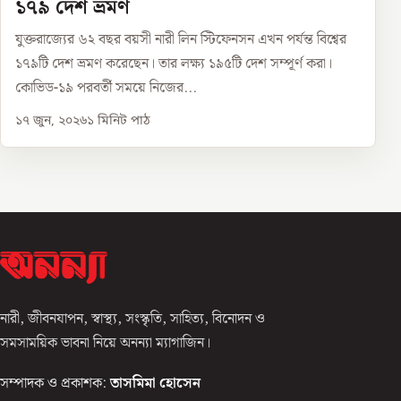
১৭৯ দেশ ভ্রমণ
যুক্তরাজ্যের ৬২ বছর বয়সী নারী লিন স্টিফেনসন এখন পর্যন্ত বিশ্বের
১৭৯টি দেশ ভ্রমণ করেছেন। তার লক্ষ্য ১৯৫টি দেশ সম্পূর্ণ করা।
কোভিড-১৯ পরবর্তী সময়ে নিজের...
১৭ জুন, ২০২৬
১
মিনিট পাঠ
নারী, জীবনযাপন, স্বাস্থ্য, সংস্কৃতি, সাহিত্য, বিনোদন ও
সমসাময়িক ভাবনা নিয়ে অনন্যা ম্যাগাজিন।
সম্পাদক ও প্রকাশক:
তাসমিমা হোসেন