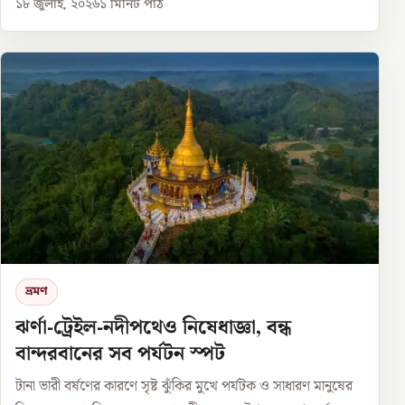
১৮ জুলাই, ২০২৬
১
মিনিট পাঠ
ভ্রমণ
ঝর্ণা-ট্রেইল-নদীপথেও নিষেধাজ্ঞা, বন্ধ
বান্দরবানের সব পর্যটন স্পট
টানা ভারী বর্ষণের কারণে সৃষ্ট ঝুঁকির মুখে পর্যটক ও সাধারণ মানুষের