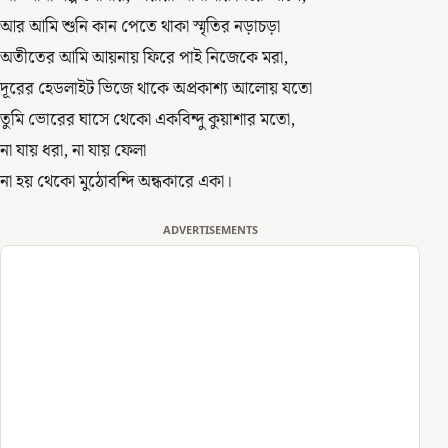
আর আমি শুনি কান পেতে থাকা স্মৃতির নড়াচড়া
অতীতের আমি আয়নায় ফিরে পাই নিজেকে মরা,
দূরের হেডলাইট ভিজে থাকে অপ্রকাশ্য আলোয় যতো
তুমি ভোরের ঘাসে থেকো একবিন্দু কুয়াশার মতো,
না যায় ধরা, না যায় ফেলা
না হয় থেকো মুঠোবন্দি অন্ধকারে একা।
ADVERTISEMENTS