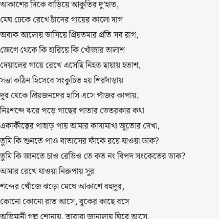
আকাশের দিকে বাড়িয়ে আকুতির দু’হাত,
মেঘ ঢেকে রেখে চাঁদের গায়ের কালো দাগ
অবাক আলোয় ভাসিয়ে প্রিয়তমার প্রতি সব রাগ,
জেগে থেকে কি হারিয়ে কি খোঁজার তালাশ
দেয়ালের গায়ে রেখে এসেছি নিহত ছায়ায় হতাশ,
সত্তা কঠিন হিসেবে সংকুচিত হয় শিরদাঁড়ায়
দূর থেকে প্রিয়জনদের হাসি এসে পাঁজর কাপায়,
নিঃশব্দে ঝরে পড়ে গাছের পাতার ভেতরকার কথা
একাকীত্বের পাহাড় পায় আমার কাদামাখা জুতোর দেখা,
তুমি কি শুনতে পাও বাতাসের ফাঁকে রয়ে যাওয়া ডাক?
তুমি কি জানতে চাও রেডিও তে কত নং বিপদ সংকেতের ডাক?
আমার রেখে যাওয়া নিরুপায় সুর
শব্দের খোঁজে ঝড়ো মেঘে আকাশে বহুদূর,
কোনো কোনো রাত আসে, বুকের কাছে বসে
অভিমানী গল্প শোনায়, তারারা জানালায় ঘিরে আসে,