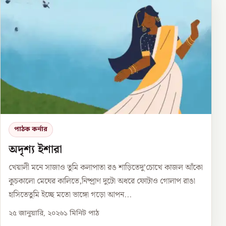
পাঠক কর্নার
অদৃশ্য ইশারা
খেয়ালী মনে সাজাও তুমি কলাপাতা রঙ শাড়িতেদু’চোখে কাজল আঁকো
কুচকালো মেঘের কালিতে,নিষ্প্রাণ দুটো অধরে ফোটাও গোলাপ রাঙা
হাসিতেতুমি ইচ্ছে মতো ভাঙ্গো গড়ো আপন...
২৫ জানুয়ারি, ২০২৬
১
মিনিট পাঠ