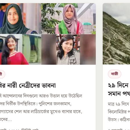
নারী
রী
২৯ দিনে
র নারী নেত্রীদের ভাবনা
সমান পথ 
ই আন্দোলনের দিনগুলো আরও উত্তাল হয়ে উঠেছিল
উডসের
দের নির্ভীক উপস্থিতিতে। পুলিশের জলকামান,
মাত্র ২৯ দিন
ারগ্যাসের শেল আর লাঠিচার্জের মুখেও ব্যানার হাতে,
কিলোমিটার পথ
দের...
উডস। কঠিনত