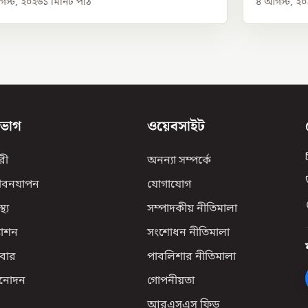
স্ট, ২০২৬
১
মিনিট পাঠ
৪ আগস্ট, ২
িভাগ
ওয়েবসাইট
রী
অনন্যা সম্পর্কে
ীবনযাপন
যোগাযোগ
্থ্য
সম্পাদকীয় নীতিমালা
যাশন
সংশোধন নীতিমালা
বার
পাবলিশার নীতিমালা
িনোদন
গোপনীয়তা
আরএসএস ফিড