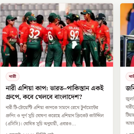
নারী
না
নারী এশিয়া কাপ: ভারত–পাকিস্তান একই
জবি
গ্রুপে, কবে খেলবে বাংলাদেশ?
জুলা
নারী
নারী টি-টোয়েন্টি এশিয়া কাপকে সামনে রেখে টুর্নামেন্টের
টিয়
গ্রুপিং ও পূর্ণ সূচি ঘোষণা করেছে এশিয়ান ক্রিকেট কাউন্সিল
আহত
(এসিসি)। ঘোষিত সূচি অনুযায়ী, এবারও...