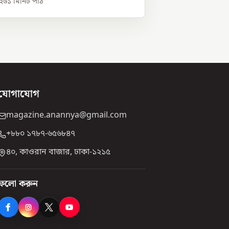
০২৬
১
মিনিট পাঠ
যোগাযোগ
magazine.anannya@gmail.com
+৮৮০ ১৭৮৭-৬৫৬৮৪৭
৪০, কাওরান বাজার, ঢাকা-১২১৫
ফলো করুন