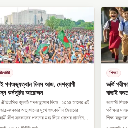
পটলাইট
শিক্ষা
াই গণঅভ্যুত্থান দিবস আজ, দেশব্যাপী
ভর্তি পরীক্
িন্ন কর্মসূচির আয়োজন
বাছাই করব
তিহাসিক জুলাই গণঅভ্যুত্থান দিবস। ২০২৪ সালের এই
আগামী শিক্ষাব
 ছাত্র-জনতার অভ্যুত্থানের মুখে তৎকালীন স্বৈরাচার
পরীক্ষার মাধ্
মী লীগ সরকারের পতনের মধ্য দিয়ে দেশের রাজনৈ...
শিক্ষা মন্ত্র