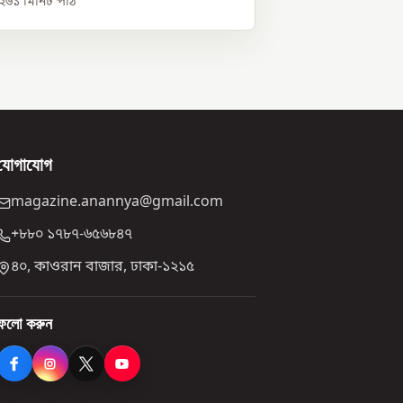
০২৬
১
মিনিট পাঠ
যোগাযোগ
magazine.anannya@gmail.com
+৮৮০ ১৭৮৭-৬৫৬৮৪৭
৪০, কাওরান বাজার, ঢাকা-১২১৫
ফলো করুন