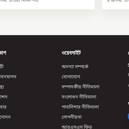
স্ট, ২০২৬
১
মিনিট পাঠ
৪ আগস্ট, ২
ভাগ
ওয়েবসাইট
রী
অনন্যা সম্পর্কে
ীবনযাপন
যোগাযোগ
্থ্য
সম্পাদকীয় নীতিমালা
যাশন
সংশোধন নীতিমালা
বার
পাবলিশার নীতিমালা
িনোদন
গোপনীয়তা
আরএসএস ফিড