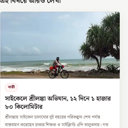
এই বিষয়ে আরও লেখা
নারী
সাইকেলে শ্রীলঙ্কা অভিযান, ১২ দিনে ১ হাজার
৮০ কিলোমিটার
শ্রীলঙ্কায় সাইকেল চালানোর দুই বছরের পরিকল্পনা শেষ পর্যন্ত
বাস্তবায়ন করেছেন ঢাকার শিক্ষক ও সাইক্লিস্ট এপি তালুকদার। গত