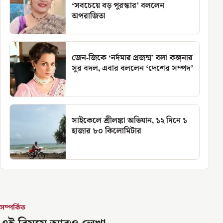
‘সবচেয়ে বড় পুরস্কার’ বললেন
অপরাজিতা
জেন-জিকে ‘নর্দমার প্রজন্ম’ বলা কঙ্গনার
সুর বদল, এবার বললেন ‘দেশের সম্পদ’
সাইকেলে শ্রীলঙ্কা অভিযান, ১২ দিনে ১
হাজার ৮০ কিলোমিটার
সম্পর্কিত