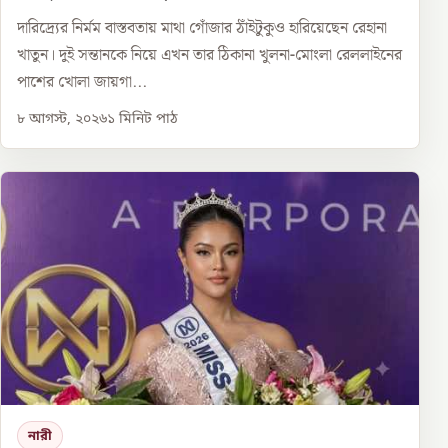
দারিদ্র্যের নির্মম বাস্তবতায় মাথা গোঁজার ঠাঁইটুকুও হারিয়েছেন রেহানা
খাতুন। দুই সন্তানকে নিয়ে এখন তার ঠিকানা খুলনা-মোংলা রেললাইনের
পাশের খোলা জায়গা...
৮ আগস্ট, ২০২৬
১
মিনিট পাঠ
নারী