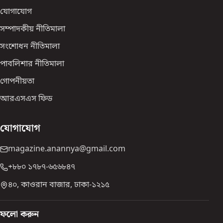
যোগাযোগ
সম্পাদকীয় নীতিমালা
সংশোধন নীতিমালা
পাবলিশার নীতিমালা
গোপনীয়তা
আরএসএস ফিড
যোগাযোগ
magazine.anannya@gmail.com
+৮৮০ ১৭৮৭-৬৫৬৮৪৭
৪০, কাওরান বাজার, ঢাকা-১২১৫
ফলো করুন