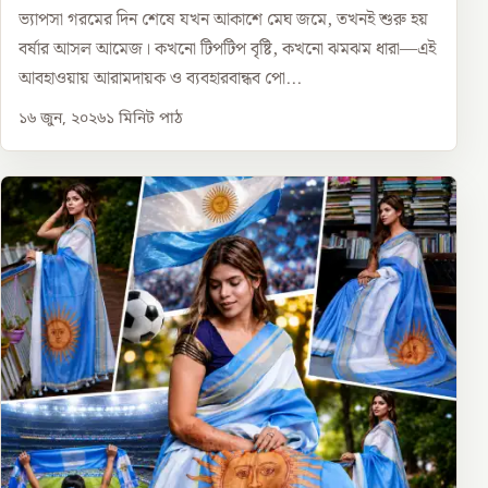
ভ্যাপসা গরমের দিন শেষে যখন আকাশে মেঘ জমে, তখনই শুরু হয়
বর্ষার আসল আমেজ। কখনো টিপটিপ বৃষ্টি, কখনো ঝমঝম ধারা—এই
আবহাওয়ায় আরামদায়ক ও ব্যবহারবান্ধব পো...
১৬ জুন, ২০২৬
১
মিনিট পাঠ