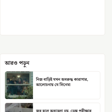
আরও পড়ুন
নিজ বাড়িই যখন অবরুদ্ধ কারাগার,
আলোচনায় যে সিনেমা
জ্বর হলে অবহেলা নয়, ডেঙ্গু পরীক্ষার