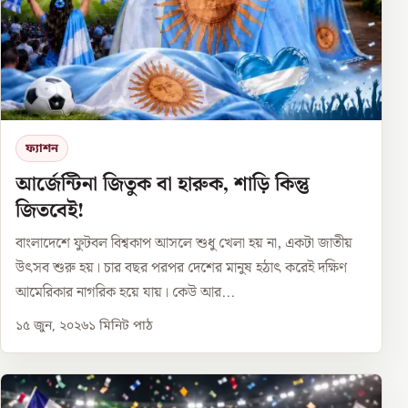
ফ্যাশন
আর্জেন্টিনা জিতুক বা হারুক, শাড়ি কিন্তু
জিতবেই!
বাংলাদেশে ফুটবল বিশ্বকাপ আসলে শুধু খেলা হয় না, একটা জাতীয়
উৎসব শুরু হয়। চার বছর পরপর দেশের মানুষ হঠাৎ করেই দক্ষিণ
আমেরিকার নাগরিক হয়ে যায়। কেউ আর...
১৫ জুন, ২০২৬
১
মিনিট পাঠ