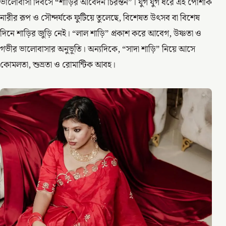
ভালোবাসা দিবসে “শাড়ির আবেদন চিরন্তন”। যুগ যুগ ধরে এই পোশাক
নারীর রূপ ও সৌন্দর্যকে ফুটিয়ে তুলেছে, বিশেষত উৎসব বা বিশেষ
দিনে শাড়ির জুড়ি নেই। “লাল শাড়ি” প্রকাশ করে আবেগ, উষ্ণতা ও
গভীর ভালোবাসার অনুভূতি। অন্যদিকে, “সাদা শাড়ি” নিয়ে আসে
কোমলতা, শুভ্রতা ও রোমান্টিক আবহ।