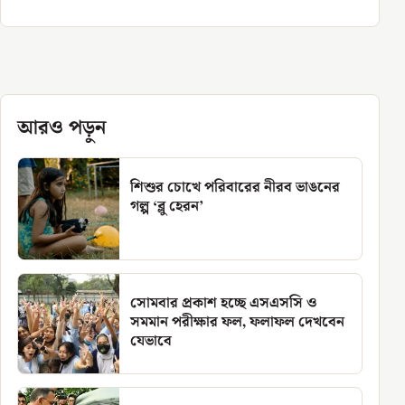
আরও পড়ুন
শিশুর চোখে পরিবারের নীরব ভাঙনের
গল্প ‘ব্লু হেরন’
সোমবার প্রকাশ হচ্ছে এসএসসি ও
সমমান পরীক্ষার ফল, ফলাফল দেখবেন
যেভাবে