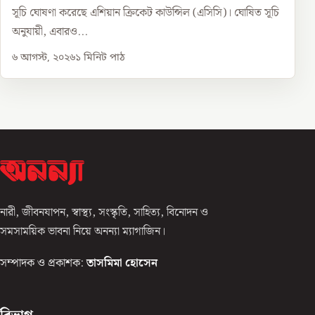
সূচি ঘোষণা করেছে এশিয়ান ক্রিকেট কাউন্সিল (এসিসি)। ঘোষিত সূচি
অনুযায়ী, এবারও...
৬ আগস্ট, ২০২৬
১
মিনিট পাঠ
নারী, জীবনযাপন, স্বাস্থ্য, সংস্কৃতি, সাহিত্য, বিনোদন ও
সমসাময়িক ভাবনা নিয়ে অনন্যা ম্যাগাজিন।
সম্পাদক ও প্রকাশক:
তাসমিমা হোসেন