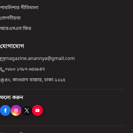
পাবলিশার নীতিমালা
গোপনীয়তা
আরএসএস ফিড
যোগাযোগ
magazine.anannya@gmail.com
+৮৮০ ১৭৮৭-৬৫৬৮৪৭
৪০, কাওরান বাজার, ঢাকা-১২১৫
ফলো করুন