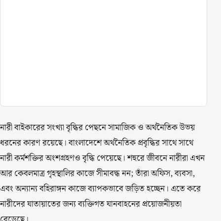
নারী বাইকারের সংখ্যা বৃদ্ধির পেছনে সামাজিক ও অর্থনৈতিক উভয়
ধরনের কারণ রয়েছে। বাংলাদেশে অর্থনৈতিক প্রবৃদ্ধির সাথে সাথে
নারী কর্মশক্তির অংশগ্রহণও বৃদ্ধি পেয়েছে। শহুরে জীবনে নারীরা এখন
আর কেবলমাত্র গৃহস্থালির কাজে সীমাবদ্ধ নন; তাঁরা অফিস, ব্যবসা,
এবং অন্যান্য বহিরাঙ্গন কাজে ব্যাপকভাবে জড়িত হচ্ছেন। এতে করে
নারীদের যাতায়াতের জন্য ব্যক্তিগত যানবাহনের প্রয়োজনীয়তা
বেড়েছে।