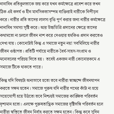
নানাবিধ প্রতিকূলতাকে জয় করে যখন কর্মক্ষেত্রে প্রবেশ করে তখন
ঠিক এই কদর্য ও হীন মানসিকতাসম্পন্ন ব্যক্তিরাই নারীকে নিপীড়ন
করে। নারীর প্রতি তাদের লালসা বৃত্তি পূর্ণ করার জন্য নারীর কর্মক্ষেত্রে
নানাবিধ সমস্যা সৃষ্টি করে। আর উচ্চডিগ্রি প্রদানের ক্ষেত্রে তাদের
কথামতো না চললে জীবন নাশ করে দেওয়ার হুমকিও প্রদান করতেও
দেখা যায়। কোনোটাই কিন্তু এ সমাজে নতুন নয়! সবমিলিয়ে নারীর
জীবন ওষ্ঠাগত। প্রতিটি পর্যায়ে নারীকে ধৈর্য-সাহস-সংগ্রাম ও
মনোবলের পরিচয় দিতে হয়। তবেই একজন নারী কোনোরকমে এ
সমাজে টিকে থাকতে পারে।
কিন্তু যদি বিষয়টা অন্যভাবে হতো তবে নারীরা স্বাচ্ছন্দে জীবনযাপন
করতে সক্ষম হতেন। সমাজে পুরুষ যদি নারীর পথের কাঁটা না হয়ে
সহোযোগী হয়ে উঠতো তবে নিশ্চয়ই সমাজের কাঙ্ক্ষিত পরিবর্তন
দৃশ্যমান হতো। এলক্ষে পুরুষতান্ত্রিক সমাজের দৃষ্টিভঙ্গি পরিবর্তন হলে
নারীরা স্বস্তিতে জীবন নির্বাহ করতে সক্ষম হতেন। কিন্তু কবে সুদিন