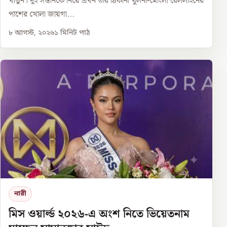
খাতুন। দুই সন্তানকে নিয়ে এখন তার ঠিকানা খুলনা-মোংলা রেললাইনের
পাশের খোলা জায়গা...
৮ আগস্ট, ২০২৬
১
মিনিট পাঠ
নারী
মিস ওয়ার্ল্ড ২০২৬-এ অংশ নিতে ভিয়েতনাম