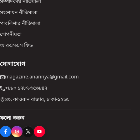
সম্পাদকীয় নীতিমালা
সংশোধন নীতিমালা
পাবলিশার নীতিমালা
গোপনীয়তা
আরএসএস ফিড
যোগাযোগ
magazine.anannya@gmail.com
+৮৮০ ১৭৮৭-৬৫৬৮৪৭
৪০, কাওরান বাজার, ঢাকা-১২১৫
ফলো করুন