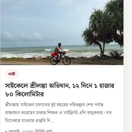
নারী
সাইকেলে শ্রীলঙ্কা অভিযান, ১২ দিনে ১ হাজার
৮০ কিলোমিটার
শ্রীলঙ্কায় সাইকেল চালানোর দুই বছরের পরিকল্পনা শেষ পর্যন্ত
বাস্তবায়ন করেছেন ঢাকার শিক্ষক ও সাইক্লিস্ট এপি তালুকদার। গত
ডিসেম্বরে যাওয়ার প্রস্তুতি নি...
৮ আগস্ট, ২০২৬
১
মিনিট পাঠ