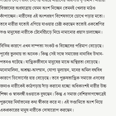
সম্প্রতি দেশে এবং দেশের বাইরে নারীদের অগ্রগতি দৃশ্যমান। নারীরা
বিজ্ঞানের অগ্রযাত্রায় যেমন অংশ নিচ্ছেন তেমনই খেলার মাঠও
কাঁপাচ্ছেন। নারীদের এই অংশগ্রহণ বিশেষভাবে চোখে পড়ার মতো।
তবে নারীরা যতোই এগিয়ে যাওয়ার চেষ্টা করছেন ততোই একশ্রেণির
ভণ্ড মানুষেরা নারীকে টেনেহিঁচড়ে নিচে নামানোর প্রয়াস চালাচ্ছেন।
বিভিন্ন কারণে এখন দাম্পত্য সংকট ও বিচ্ছেদের পরিমাণ বেড়েছে।
পূর্বের তুলনায় তা অনেক। কিন্তু সেই সঙ্গে সমাজের নানাবিধ উত্থান-
পতনও ঘটেছে। যান্ত্রিকজীবনে মানুষের মাঝে অস্থিরতা বেড়েছে।
মনোমালিন্য, অশ্রদ্ধা-অসম্মান, যোগ্য মূল্যায়ন, মনের অমিল বহুবিধ
কারণে ডিভোর্সের হার বেড়েছে। তবে পুরুষতান্ত্রিক সমাজে এসবের
জন্যও নারীকেই কাঠগড়ায় দাঁড় করানো হচ্ছে! অধিকাংশই নারীর উচ্চ
শিক্ষা ও স্বাবলম্বী হওয়াকে দুষছেন। কিন্তু এ সমাজ বেশিরভাগক্ষেত্রেই
পুরুষের নির্যাতনের কথা স্বীকার করে না। এই ভণ্ডামিতে অংশ নিয়ে
একপ্রকারের মানুষ নারীকে দোষারোপ করছেন।