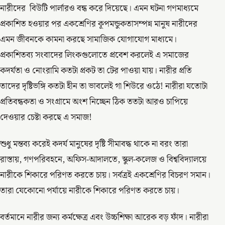
নারীদের বিউটি পার্লারও বন্ধ করে দিয়েছে। এমন ঘটনা গণমাধ্যমে
প্রকাশিত হওয়ার পর একশ্রেণির কূপমন্ডুকতাসম্পন্ন মানুষ নারীদের
এমন জীবনকে কামনা করছে সামাজিক যোগাযোগ মাধ্যমে।
প্রকাশিতব্য সংবাদের লিংকগুলোতে প্রবেশ করলেই এ সমাজের
কদর্যতা ও নোংরামি কতটা প্রকট তা টের পাওয়া যায়। নারীর প্রতি
তাদের দৃষ্টিভঙ্গি কতটা হীন তা ভাবলেই গা শিউরে ওঠে! নারীরা যতোটা
প্রতিবন্ধকতা ও সংগ্রামে অংশ নিচ্ছেন ঠিক ততটা আরও চাপিয়ে
দেওয়ার চেষ্টা করছে এ সমাজ!
শুধু মন্তব্য করেই কদর্য মানুষের দৃষ্টি সীমাবদ্ধ থাকে না বরং তারা
রাস্তায়, গণপরিবহনে, অফিস-আদালতে, স্কুল-কলেজ ও বিশ্ববিদ্যালয়ে
নারীকে শিকারে পরিণত করতে চায়। সর্বত্রই একশ্রেণির বিচরণ সমান।
তারা যেকোনো পর্যায়ে নারীকে শিকারে পরিণত করতে চায়।
বর্তমানে নারীর জন্য কর্মক্ষেত্র এবং উচ্চশিক্ষা আরেক বড় ফাঁদ। নারীরা