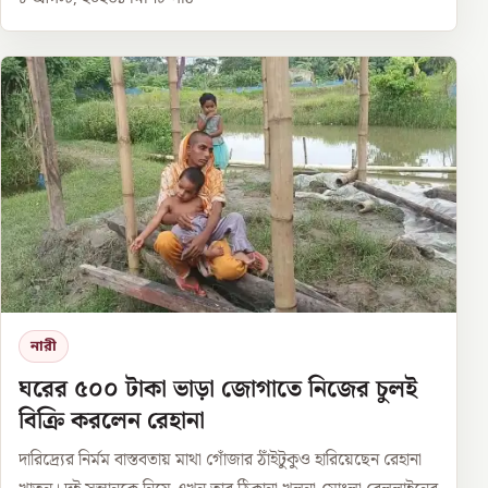
নারী
ঘরের ৫০০ টাকা ভাড়া জোগাতে নিজের চুলই
বিক্রি করলেন রেহানা
দারিদ্র্যের নির্মম বাস্তবতায় মাথা গোঁজার ঠাঁইটুকুও হারিয়েছেন রেহানা