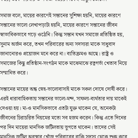
সমাজ বলে, মায়ের কারণেই সন্তানের সুশিক্ষা হয়নি, মায়ের কারণে
সন্তানের ভালো লেখাপড়াটা হয়নি, মায়ের কারণে সন্তানের জীবন
স্বাভাবিকভাবে গড়ে ওঠেনি। কিন্তু সন্তান যখন সমাজে প্রতিষ্ঠিত হয়,
সুনাম অর্জন করে, তখন পরিবারের অন্য সদস্যরা মাকে সাধুবাদ
জানানোরও প্রয়োজন মনে করে না। ব্যতিক্রমও আছে। রাষ্ট্র ও
সমাজের কিছু প্রতিষ্ঠান-সংগঠন মাকে মাঝেমাঝে রত্নগর্ভা খেতাব নিয়ে
সম্মানিত করে।
সন্তানের মায়ের অন্ধ স্নেহ-ভালোবাসাই মাকে সকল দোষে দোষী করে।
এরই ধারাবাহিকতায় সন্তানের ভালো-মন্দ, সাফল্য-ব্যর্থতার দায় মাকেই
দেওয়া হয়। মা-ও মানসিকভাবে এতটা যুক্ত থাকেন যে, অনেকটা
জীবনের চিরাচরিত নিয়মের মতো সব হজম করেন। কিন্তু এতে দিনের
পর দিন মায়েরা মানসিক জটিলতায় ভুগতে থাকেন। তাদের সেই
মানসিক জটিল অবস্থার খোঁজ পরিবারের বাকি সদস্য থেকে শুরু করে