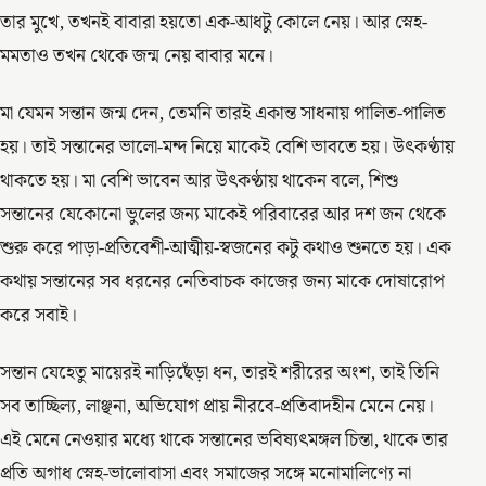
তার মুখে, তখনই বাবারা হয়তো এক-আধটু কোলে নেয়। আর স্নেহ-
মমতাও তখন থেকে জন্ম নেয় বাবার মনে।
মা যেমন সন্তান জন্ম দেন, তেমনি তারই একান্ত সাধনায় পালিত-পালিত
হয়। তাই সন্তানের ভালো-মন্দ নিয়ে মাকেই বেশি ভাবতে হয়। উৎকণ্ঠায়
থাকতে হয়। মা বেশি ভাবেন আর উৎকণ্ঠায় থাকেন বলে, শিশু
সন্তানের যেকোনো ভুলের জন্য মাকেই পরিবারের আর দশ জন থেকে
শুরু করে পাড়া-প্রতিবেশী-আত্মীয়-স্বজনের কটু কথাও শুনতে হয়। এক
কথায় সন্তানের সব ধরনের নেতিবাচক কাজের জন্য মাকে দোষারোপ
করে সবাই।
সন্তান যেহেতু মায়েরই নাড়িছেঁড়া ধন, তারই শরীরের অংশ, তাই তিনি
সব তাচ্ছিল্য, লাঞ্ছনা, অভিযোগ প্রায় নীরবে-প্রতিবাদহীন মেনে নেয়।
এই মেনে নেওয়ার মধ্যে থাকে সন্তানের ভবিষ্যৎমঙ্গল চিন্তা, থাকে তার
প্রতি অগাধ স্নেহ-ভালোবাসা এবং সমাজের সঙ্গে মনোমালিণ্যে না