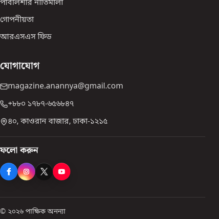
পাবলিশার নীতিমালা
গোপনীয়তা
আরএসএস ফিড
যোগাযোগ
magazine.anannya@gmail.com
+৮৮০ ১৭৮৭-৬৫৬৮৪৭
৪০, কাওরান বাজার, ঢাকা-১২১৫
ফলো করুন
© ২০২৬ পাক্ষিক অনন্যা