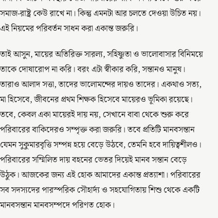
সমাজ-রাষ্ট্র কেউ রাখে না। কিন্তু এমনটা আর চলতে দেওয়া উচিত নয়।
এই নিয়মের পরিবর্তন সাধন করা একান্ত জরুরি।
তাই আসুন, মায়ের অতিরিক্ত সারল্য, সহিষ্ণুতা ও ভালোবাসার বিনিময়ে
তাকে দোষারোপ না করি। বরং এটা স্বীকার করি, সন্তানও মানুষ।
তারাও আলাদ সত্তা, তাদের ভালোমন্দের দায়ও তাদের। একথাও সত্য,
মা হিসেবে, জীবনের প্রথম শিক্ষক হিসেবে মায়েরও ভূমিকা রয়েছে।
তবে, কেবল একা মায়েরই দায় নয়, সেখানে বাবা থেকে শুরু করে
পরিবারের বাকিদেরও সম্পৃক্ত করা জরুরি। তবে প্রতিটি মানবসন্তান
যেমন সুকুমারবৃত্তি সম্পন্ন হয়ে বেড়ে উঠবে, তেমনি হবে দায়িত্বশীলও।
পরিবারের সম্মিলিত দায় বহনের ভেতর দিয়েই মানব সন্তান বেড়ে
উঠুক। আজকের জন্য এই হোক আমাদের একান্ত প্রত্যাশা। পরিবারের
সব সদস্যদের পারস্পরিক সৌহার্দ্য ও সহযোগিতায় শিশু থেকে একটি
মানবসন্তান মানবসম্পদে পরিণত হোক।