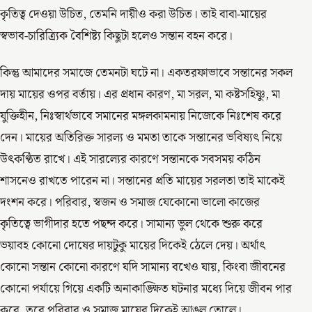
কৃতিত্ব দেওয়া উচিত, তেমনি দায়ীও করা উচিত। তাই বাবা-মায়ের
স্বভাব-চারিত্র্যিক বৈশিষ্ট্য কিছুটা হলেও সন্তান বহন করে।
কিন্তু আমাদের সমাজে তেমনটা ঘটে না। একতরফাভাবে সন্তানের সকল
দায় মায়ের ওপর বর্তায়। এর প্রধান কারণ, মা সরল, মা কষ্টসহিষ্ণু, মা
যুক্তিহীন, নিঃস্বার্থভাবে সমানের মঙ্গলকামনায় নিজেকে নিঃশেষ করে
দেন। মায়ের অতিরিক্ত সারল্য ও মমতা তাকে সন্তানের ভবিষ্যৎ নিয়ে
উৎকণ্ঠিত রাখে। এই সারল্যের কারণে সন্তানকে সবসময় কঠিন
শাসনেও রাখতে পারেন না। সন্তানের প্রতি মায়ের সরলতা তাই মাকেই
দংশন করে। পরিবার, স্বজন ও সমাজ যেকোনো ভালো কাজের
কৃতিত্বে ভাগীদার হতে পছন্দ করে। সামান্য ভুল থেকে শুরু করে
ভয়াবহ কোনো দোষের দায়টুকু মায়ের দিকেই ঠেলে দেয়। অর্থাৎ
কোনো সন্তান কোনো কারণে যদি সামান্য বখেও যায়, কিংবা জীবনের
কোনো পর্যায়ে গিয়ে একটি অনাকাঙ্ক্ষিত ঘটনার মধ্যে দিয়ে জীবন পার
করে, তবে পরিবার ও সমাজ মায়ের দিকেই আঙুল তোলে।