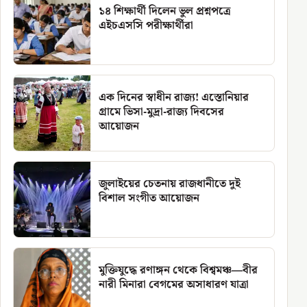
১৪ শিক্ষার্থী দিলেন ভুল প্রশ্নপত্রে
এইচএসসি পরীক্ষার্থীরা
এক দিনের স্বাধীন রাজ্য! এস্তোনিয়ার
গ্রামে ভিসা-মুদ্রা-রাজ্য দিবসের
আয়োজন
জুলাইয়ের চেতনায় রাজধানীতে দুই
বিশাল সংগীত আয়োজন
মুক্তিযুদ্ধে রণাঙ্গন থেকে বিশ্বমঞ্চ—বীর
নারী মিনারা বেগমের অসাধারণ যাত্রা