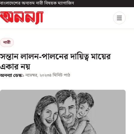
বাংলাদেশের অন্যতম নারী বিষয়ক ম্যাগাজিন
নারী
সন্তান লালন-পালনের দায়িত্ব মায়ের
একার নয়
অনন্যা ডেস্ক
১ নভেম্বর, ২০২৩
৪
মিনিট পাঠ