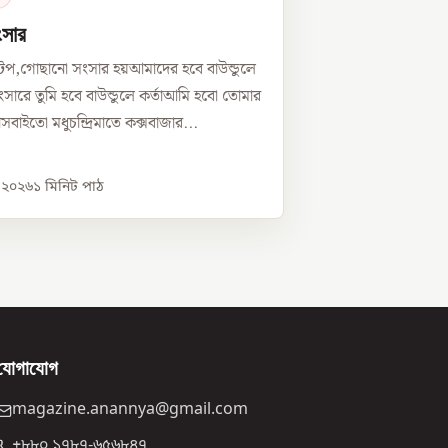
ংসার
টপ,গোছানো সংসার হয়আমাদের হবে বাউন্ডুলে
সারে তুমি হবে বাউন্ডুলে কর্তাআমি হবো তোমার
্নীসবাইতো মধুচন্দ্রিমাতে কক্সবাজার...
, ২০২৬
১
মিনিট পাঠ
যোগাযোগ
magazine.anannya@gmail.com
+৮৮০ ১৭৮৭-৬৫৬৮৪৭