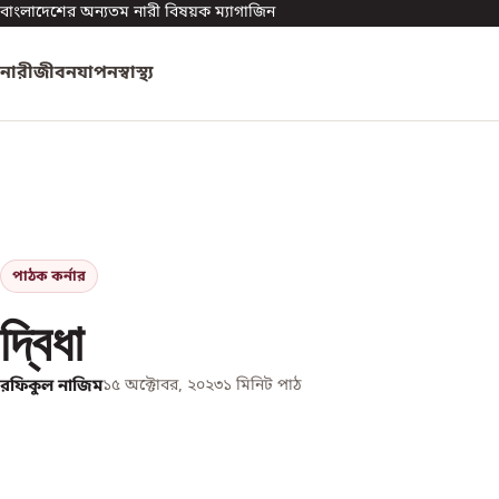
বাংলাদেশের অন্যতম নারী বিষয়ক ম্যাগাজিন
নারী
জীবনযাপন
স্বাস্থ্য
পাঠক কর্নার
দ্বিধা
রফিকুল নাজিম
১৫ অক্টোবর, ২০২৩
১
মিনিট পাঠ