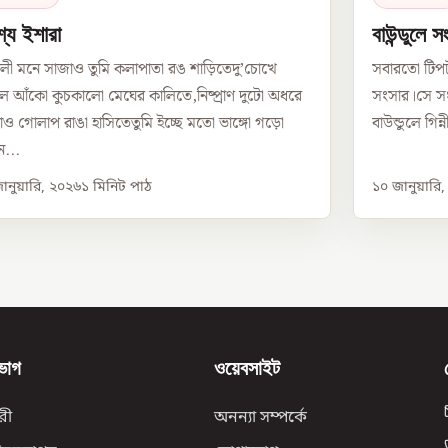
শ্য ইশারা
বাউন্ডুলে স
লী মনে সাজাও তুমি কলাপাতা রঙ শাড়িতেদু’চোখে
সবারতো টিপ
 আঁকো কুচকালো মেঘের কালিতে,নিষ্প্রাণ দুটো অধরে
সংসার।সে সং
ও গোলাপ রাঙা হাসিতেতুমি ইচ্ছে মতো ভাঙ্গো গড়ো
বাউন্ডুলে গিন
...
ানুয়ারি, ২০২৬
১
মিনিট পাঠ
১০ জানুয়ারি
ভাগ
ওয়েবসাইট
রী
অনন্যা সম্পর্কে