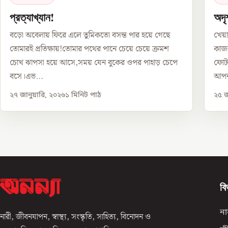
প্রত্যাখ্যান!
অদৃ
বড়ো অবেলায় ফিরে এলে তুমিকতো বসন্ত পার হয়ে গেছে
খেয়া
তোমারই প্রতিক্ষায়!তোমার পথের পানে চেয়ে চেয়ে ক্রমশ
কাজল
চোখ ঝাপসা হয়ে আসে,সময় যেন বুকের ওপর পাহাড় চেপে
ফোটা
বসে।এভ...
আপন
২৭ জানুয়ারি, ২০২৬
১
মিনিট পাঠ
২৫ জ
বি
না
নারী, জীবনযাপন, স্বাস্থ্য, সংস্কৃতি, সাহিত্য, বিনোদন ও