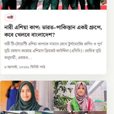
নারী
নারী এশিয়া কাপ: ভারত–পাকিস্তান একই গ্রুপে,
কবে খেলবে বাংলাদেশ?
নারী টি-টোয়েন্টি এশিয়া কাপকে সামনে রেখে টুর্নামেন্টের গ্রুপিং ও পূর্ণ
সূচি ঘোষণা করেছে এশিয়ান ক্রিকেট কাউন্সিল (এসিসি)। ঘোষিত সূচি
অনুযায়ী, এবারও...
৬ আগস্ট, ২০২৬
১
মিনিট পাঠ