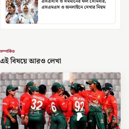
এসএসসি ও সমমানের ফল সোমবার,
এসএমএস ও অনলাইনে দেখার নিয়ম
সম্পর্কিত
এই বিষয়ে আরও লেখা