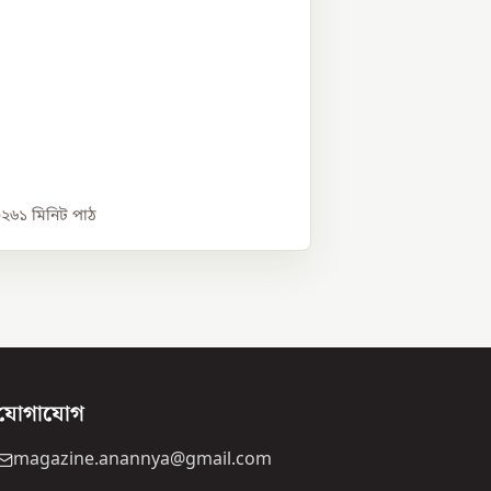
০২৬
১
মিনিট পাঠ
যোগাযোগ
magazine.anannya@gmail.com