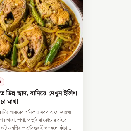
র
তে ভিন্ন স্বাদ, বানিয়ে দেখুন ইলিশ
ঁচা মাখা
াঙালির খাবারের তালিকায় সবার আগে জায়গা
িশ। ভাজা, ভাপা, পাতুরি বা ঝোলের বাইরে
ি জনপ্রিয় ও ঐতিহ্যবাহী পদ হলো কাঁচা...