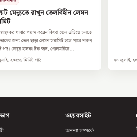
বার-দাবার
়েট মেন্যুতে রাখুন তেলবিহীন লেমন
ামিট
 স্বাস্থ্যকর খাবার পছন্দ করেন কিংবা তেল এড়িয়ে চলতে
 তাদের জন্য তেল ছাড়া লেমন সয়ামিট হতে পারে দারুণ
 পদ। লেবুর হালকা টক স্বাদ, গোলমরিচে...
ুলাই, ২০২৬
১
মিনিট পাঠ
২০ জুলাই, ২
িভাগ
ওয়েবসাইট
রী
অনন্যা সম্পর্কে