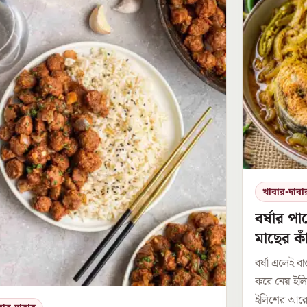
খাবার-দাবা
বর্ষার পা
মাছের কা
বর্ষা এলেই ব
করে নেয় ইল
ইলিশের আরেকট