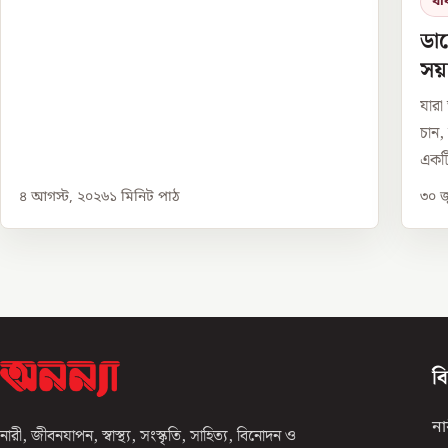
খা
ডায
সয়
যারা
চান,
একটি
৪ আগস্ট, ২০২৬
১
মিনিট পাঠ
৩০ জ
ব
না
নারী, জীবনযাপন, স্বাস্থ্য, সংস্কৃতি, সাহিত্য, বিনোদন ও