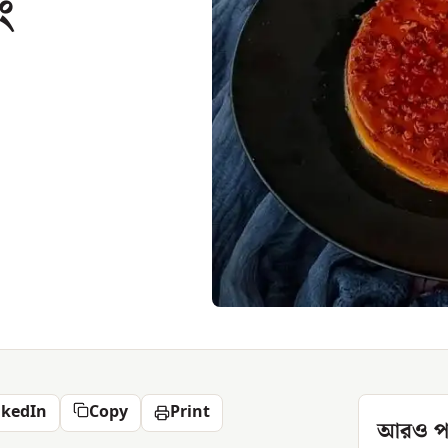
ং
nkedIn
Copy
Print
আরও প