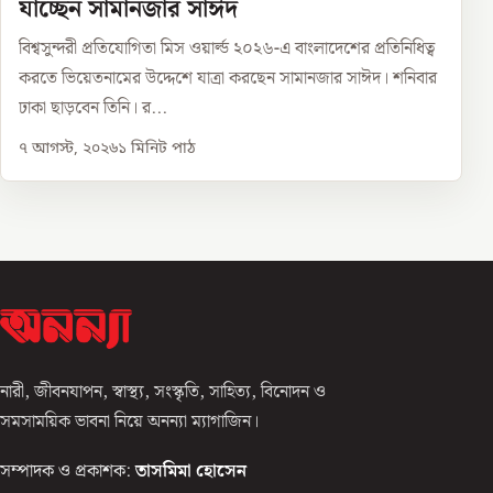
যাচ্ছেন সামানজার সাঈদ
বিশ্বসুন্দরী প্রতিযোগিতা মিস ওয়ার্ল্ড ২০২৬-এ বাংলাদেশের প্রতিনিধিত্ব
করতে ভিয়েতনামের উদ্দেশে যাত্রা করছেন সামানজার সাঈদ। শনিবার
ঢাকা ছাড়বেন তিনি। র...
৭ আগস্ট, ২০২৬
১
মিনিট পাঠ
নারী, জীবনযাপন, স্বাস্থ্য, সংস্কৃতি, সাহিত্য, বিনোদন ও
সমসাময়িক ভাবনা নিয়ে অনন্যা ম্যাগাজিন।
সম্পাদক ও প্রকাশক:
তাসমিমা হোসেন