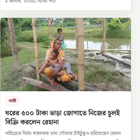
৮ আগস্ট, ২০২৬
১
মিনিট পাঠ
নারী
ঘরের ৫০০ টাকা ভাড়া জোগাতে নিজের চুলই
বিক্রি করলেন রেহানা
দারিদ্র্যের নির্মম বাস্তবতায় মাথা গোঁজার ঠাঁইটুকুও হারিয়েছেন রেহানা