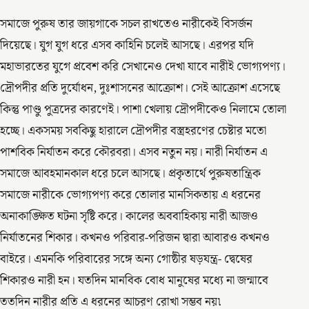
সমাজে পুরুষ তার জায়গাকে সচল রাখতেও নারীকেই বিসর্জন
দিয়েছে। যুগ যুগ ধরে এসব কাহিনি চলেই আসছে। এরপর যদি
মহাভারতের যুগে প্রবেশ করি সেখানেও দেখা যাবে নারীই ভোগ্যপণ্য।
দ্রৌপদীর প্রতি দুর্যোধন, দুঃশাসনের আক্রোশ। সেই আক্রোশ এসেছে
কিন্তু পাণ্ডু পুত্রদের কারণেই। পাশা খেলায় দ্রৌপদীকেও নিলামে তোলা
হচ্ছে। একসময় সবকিছু হারালে দ্রৌপদীর বস্ত্রহরণের চেষ্টার মতো
পাশবিক নির্যাতন করে কৌরবরা। এসব নতুন নয়। নারী নির্যাতন এ
সমাজে আবহমানকাল ধরে চলে আসছে। প্রকৃতার্থে পুরুষতান্ত্রিক
সমাজে নারীকে ভোগ্যপণ্য করে তোলার মানসিকতায় এ ধরনের
অনাকাঙ্ক্ষিত ঘটনা সৃষ্টি করে। কালের অববাহিকায় নারী আজও
নির্যাতনের শিকার। কখনও পরিবার-পরিজন দ্বারা আবারও কখনও
বাইরে। এমনকি পরিবারের সঙ্গে অন্য গোষ্ঠীর ষড়যন্ত্র- দ্বেষের
শিকারও নারী হন। যতদিন মানবিক বোধ মানুষের মধ্যে না জন্মাবে
ততদিন নারীর প্রতি এ ধরনের আচরণ রোখা সম্ভব নয়৷