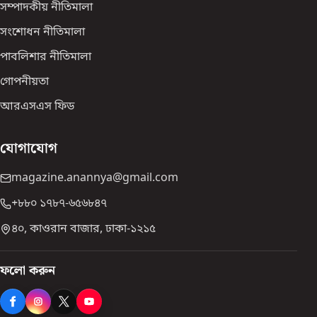
সম্পাদকীয় নীতিমালা
সংশোধন নীতিমালা
পাবলিশার নীতিমালা
গোপনীয়তা
আরএসএস ফিড
যোগাযোগ
magazine.anannya@gmail.com
+৮৮০ ১৭৮৭-৬৫৬৮৪৭
৪০, কাওরান বাজার, ঢাকা-১২১৫
ফলো করুন