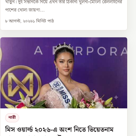
খাতুন। দুই সন্তানকে নিয়ে এখন তার ঠিকানা খুলনা-মোংলা রেললাইনের
পাশের খোলা জায়গা...
৮ আগস্ট, ২০২৬
১
মিনিট পাঠ
নারী
মিস ওয়ার্ল্ড ২০২৬-এ অংশ নিতে ভিয়েতনাম