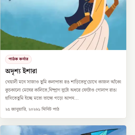
পাঠক কর্নার
অদৃশ্য ইশারা
খেয়ালী মনে সাজাও তুমি কলাপাতা রঙ শাড়িতেদু’চোখে কাজল আঁকো
কুচকালো মেঘের কালিতে,নিষ্প্রাণ দুটো অধরে ফোটাও গোলাপ রাঙা
হাসিতেতুমি ইচ্ছে মতো ভাঙ্গো গড়ো আপন...
২৫ জানুয়ারি, ২০২৬
১
মিনিট পাঠ