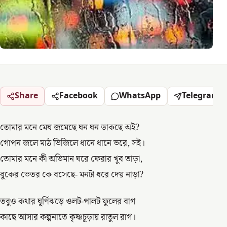
Share
Facebook
WhatsApp
Telegram
তোমার মনে মেঘ জমেছে ঘন ঘন ডাকছে অই?
গোপন জলে মাঠ ভিজিলে ধানে ধানে ভরে, সই।
তোমার মনে কী অভিমান ঘরে ফেরার খুব তাড়া,
বুকের ভেতর কে বসেছে- মনটা ধরে দেয় নাড়া?
তবুও কথার ঘূর্ণিঝড়ে ওলট-পালট ফুলের বাগ
কাছে আসার কল্পনাতে কৃষ্ণচূড়ায় রাতুল রাগ।