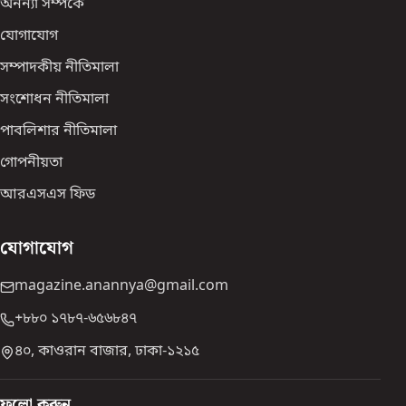
অনন্যা সম্পর্কে
যোগাযোগ
সম্পাদকীয় নীতিমালা
সংশোধন নীতিমালা
পাবলিশার নীতিমালা
গোপনীয়তা
আরএসএস ফিড
যোগাযোগ
magazine.anannya@gmail.com
+৮৮০ ১৭৮৭-৬৫৬৮৪৭
৪০, কাওরান বাজার, ঢাকা-১২১৫
ফলো করুন