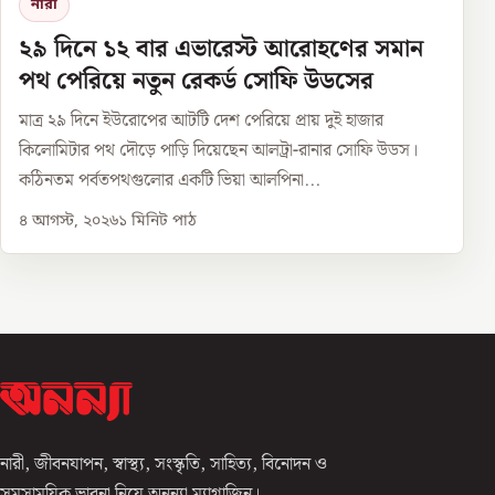
নারী
২৯ দিনে ১২ বার এভারেস্ট আরোহণের সমান
পথ পেরিয়ে নতুন রেকর্ড সোফি উডসের
মাত্র ২৯ দিনে ইউরোপের আটটি দেশ পেরিয়ে প্রায় দুই হাজার
কিলোমিটার পথ দৌড়ে পাড়ি দিয়েছেন আলট্রা-রানার সোফি উডস।
কঠিনতম পর্বতপথগুলোর একটি ভিয়া আলপিনা...
৪ আগস্ট, ২০২৬
১
মিনিট পাঠ
নারী, জীবনযাপন, স্বাস্থ্য, সংস্কৃতি, সাহিত্য, বিনোদন ও
সমসাময়িক ভাবনা নিয়ে অনন্যা ম্যাগাজিন।