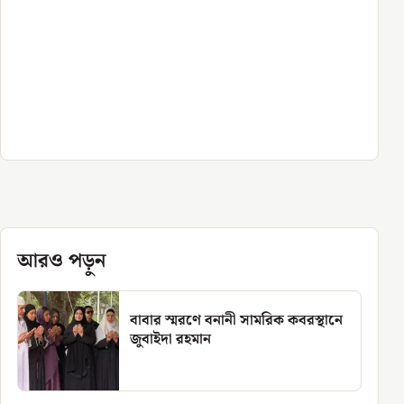
আরও পড়ুন
বাবার স্মরণে বনানী সামরিক কবরস্থানে
জুবাইদা রহমান