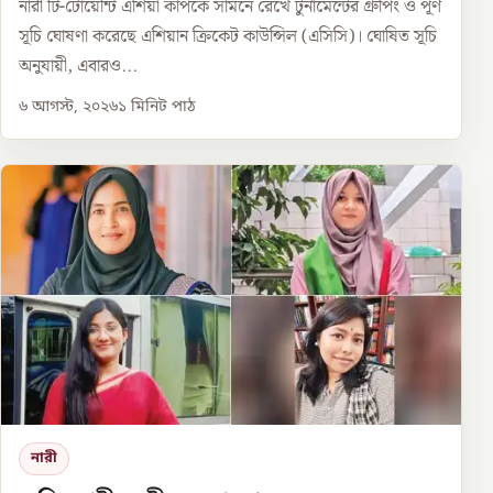
নারী টি-টোয়েন্টি এশিয়া কাপকে সামনে রেখে টুর্নামেন্টের গ্রুপিং ও পূর্ণ
সূচি ঘোষণা করেছে এশিয়ান ক্রিকেট কাউন্সিল (এসিসি)। ঘোষিত সূচি
অনুযায়ী, এবারও...
৬ আগস্ট, ২০২৬
১
মিনিট পাঠ
নারী