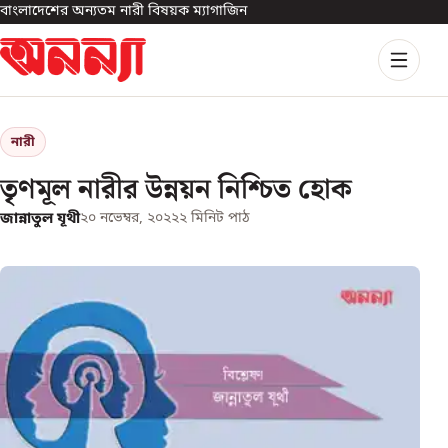
বাংলাদেশের অন্যতম নারী বিষয়ক ম্যাগাজিন
নারী
তৃণমূল নারীর উন্নয়ন নিশ্চিত হোক
জান্নাতুল যূথী
২০ নভেম্বর, ২০২২
২
মিনিট পাঠ