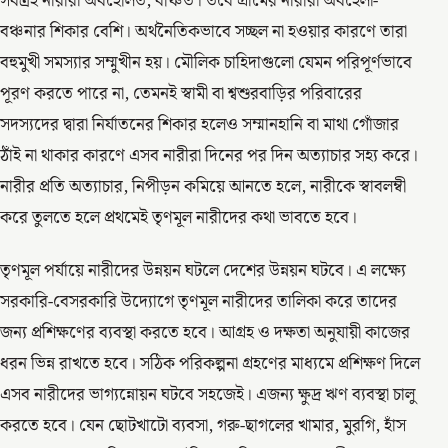
সর্বত্রই নারীরা অবহেলিত, বঞ্চিত। তবে গ্রামের নারীরা অবহেলা-
বঞ্চনার শিকার বেশি। অর্থনৈতিকভাবে সচ্ছল না হওয়ার কারণে তারা
বহুমুখী সমস্যার সম্মুখীন হয়। মৌলিক চাহিদাগুলো যেমন পরিপূর্ণভাবে
পূরণ করতে পারে না, তেমনই স্বামী বা শ্বশুরবাড়ির পরিবারের
সদস্যদের দ্বারা নির্যাতনের শিকার হলেও সম্মানহানি বা মাথা গোঁজার
ঠাঁই না থাকার কারণে এসব নারীরা দিনের পর দিন অত্যাচার সহ্য করে।
নারীর প্রতি অত্যাচার, নিপীড়ন কমিয়ে আনতে হলে, নারীকে স্বাবলম্বী
করে তুলতে হলে প্রথমেই তৃণমূল নারীদের কথা ভাবতে হবে।
তৃণমূল পর্যায়ে নারীদের উন্নয়ন ঘটলে দেশের উন্নয়ন ঘটবে। এ লক্ষ্যে
সরকারি-বেসরকারি উদ্যোগে তৃণমূল নারীদের তালিকা করে তাদের
জন্য প্রশিক্ষণের ব্যবস্থা করতে হবে। আগ্রহ ও দক্ষতা অনুযায়ী কাজের
ধরন ভিন্ন রাখতে হবে। সঠিক পরিকল্পনা গ্রহণের মাধ্যমে প্রশিক্ষণ দিলে
এসব নারীদের ভাগ্যন্নোয়ন ঘটবে সহজেই। এজন্য ক্ষুদ্র ঋণ ব্যবস্থা চালু
করতে হবে। যেন ছোটখাটো ব্যবসা, গরু-ছাগলের খামার, মুরগি, হাঁস