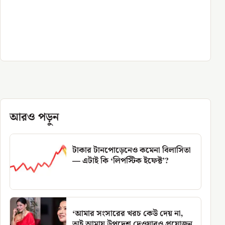
আরও পড়ুন
টাকার টানপোড়েনেও কমেনা বিলাসিতা
— এটাই কি ‘লিপস্টিক ইফেক্ট’?
‘আমার সংসারের খরচ কেউ দেয় না,
তাই আমায় উপদেশ দেওয়ারও প্রয়োজন