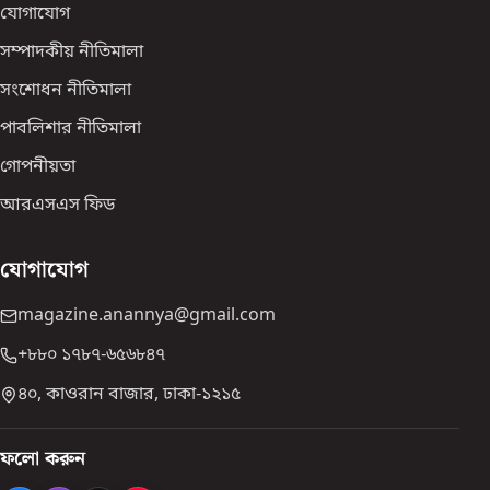
যোগাযোগ
সম্পাদকীয় নীতিমালা
সংশোধন নীতিমালা
পাবলিশার নীতিমালা
গোপনীয়তা
আরএসএস ফিড
যোগাযোগ
magazine.anannya@gmail.com
+৮৮০ ১৭৮৭-৬৫৬৮৪৭
৪০, কাওরান বাজার, ঢাকা-১২১৫
ফলো করুন