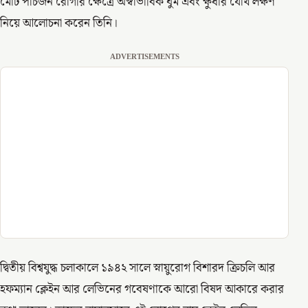
মোট পাঁচজন রোগীর ক্ষেত্রে অস্বাভাবিক ঘুম এবং ক্ষুধার যৌথ লক্ষণ
নিয়ে আলোচনা করেন তিনি।
ADVERTISEMENTS
দ্বিতীয় বিশ্বযুদ্ধ চলাকালে ১৯৪২ সালে স্নায়ুরোগ বিশারদ ক্রিচলি আর
হফম্যান ক্লেইন আর লেভিনের গবেষণাকে আরো বিষদ আকারে করার