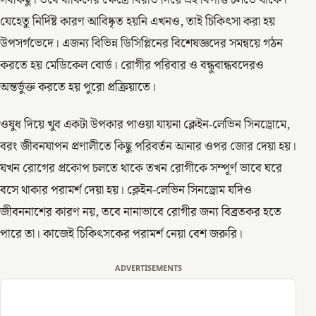
সবকিছু। তবে বাকিদের ক্ষেত্রে বিরতি দিয়ে এই বিপত্তি চলতে থাকে।
যেহেতু নির্দিষ্ট কারণ আবিষ্কৃত হয়নি এখনও, তাই চিকিৎসা করা হয়
উপসর্গভেদে। এজন্য বিভিন্ন ডিসিপ্লিনের বিশেষজ্ঞদের সমন্বয়ে গঠন
করতে হয় মেডিকেল বোর্ড। রোগীর পরিবার ও বন্ধুবান্ধবদেরও
অন্তর্ভুক্ত করতে হয় পুরো প্রক্রিয়াতে।
ওষুধ দিয়ে খুব একটা উপকার পাওয়া যায়না ক্লেইন-লেভিন সিনড্রোমে,
বরং জীবনযাপন প্রণালীতে কিছু পরিবর্তন আনার ওপর জোর দেয়া হয়।
যখন রোগের প্রকোপ চলতে থাকে তখন রোগীকে সম্পূর্ণ ভাবে ঘরে
বসে থাকার পরামর্শ দেয়া হয়। ক্লেইন-লেভিন সিনড্রোম যদিও
জীবননাশের কারণ নয়, তবে নানাভাবে রোগীর জন্য বিব্রতকর হতে
পারে তা। কাজেই চিকিৎসকের পরামর্শ নেয়া বেশ জরুরি।
ADVERTISEMENTS