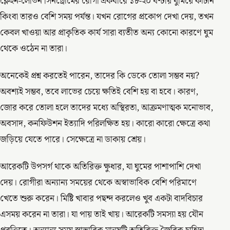
ক্লেইন-লেভিন সিনড্রোমের রোগী একবারে ১৮-২০ ঘণ্টায় ঘুমিয়ে কাটান
কিংবা তারও বেশি সময় পর্যন্ত। যখন রোগের প্রকোপ দেখা দেয়, তখন
কেবল খাওয়া আর প্রাকৃতিক কার্য সারা ব্যতীত অন্য কোনো কারণে ঘুম
থেকে ওঠেন না তারা।
অনেকেই প্রশ্ন করতেই পারেন, তাদের কি ডেকে তোলা সম্ভব নয়?
অবশ্যই সম্ভব, তবে লাভের চেয়ে ক্ষতিই বেশি হয় বা হবে। কারণ,
জোর করে তোলা হলে তাদের মধ্যে অস্থিরতা, আক্রমণাত্মক মনোভাব,
অবসাদ, কনফিউশন ইত্যাদি পরিলক্ষিত হয়। কারো কারো ক্ষেত্রে কথা
জড়িয়ে যেতে পারে। সেক্ষেত্রে না ডাকায় শ্রেয়।
আরেকটি উপসর্গ থাকে অতিরিক্ত ক্ষুধার, যা ঘুমের পাশাপাশি দেখা
দেয়। রোগীরা অন্যান্য সময়ের থেকে অস্বাভাবিক বেশি পরিমাণে
খেতে শুরু করেন। মিষ্টি খাবার পছন্দ করলেও খুব একটা বাদবিচার
এসময় করেন না তারা। যা পায় তাই খায়। আরেকটি সমস্যা হয় যৌন