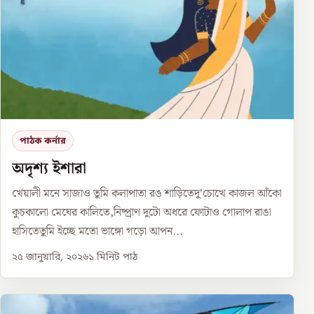
পাঠক কর্নার
অদৃশ্য ইশারা
খেয়ালী মনে সাজাও তুমি কলাপাতা রঙ শাড়িতেদু’চোখে কাজল আঁকো
কুচকালো মেঘের কালিতে,নিষ্প্রাণ দুটো অধরে ফোটাও গোলাপ রাঙা
হাসিতেতুমি ইচ্ছে মতো ভাঙ্গো গড়ো আপন...
২৫ জানুয়ারি, ২০২৬
১
মিনিট পাঠ