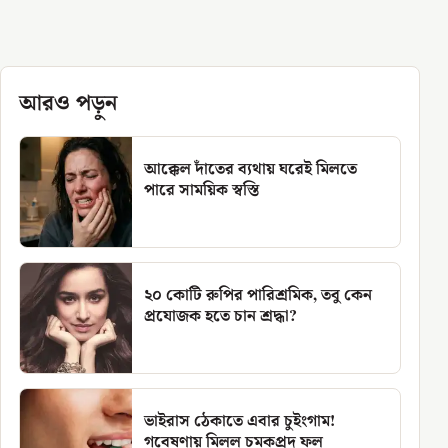
আরও পড়ুন
আক্কেল দাঁতের ব্যথায় ঘরেই মিলতে
পারে সাময়িক স্বস্তি
২০ কোটি রুপির পারিশ্রমিক, তবু কেন
প্রযোজক হতে চান শ্রদ্ধা?
ভাইরাস ঠেকাতে এবার চুইংগাম!
গবেষণায় মিলল চমকপ্রদ ফল