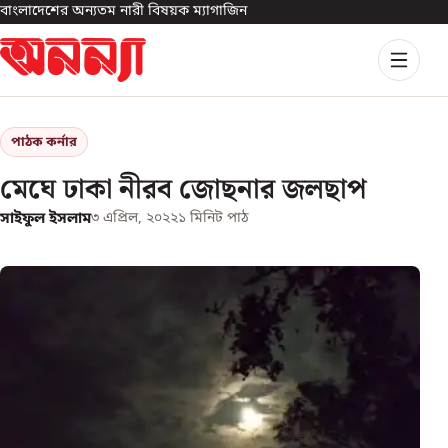
বাংলাদেশের অন্যতম নারী বিষয়ক ম্যাগাজিন
পাঠক কর্নার
মেঘে ঢাকা নীরব জোছনার জলছাপ
সাইফুল ইসলাম
৩ এপ্রিল, ২০২২
১
মিনিট পাঠ