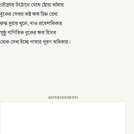
রৌদ্রময় উঠোনে মেঘে ছোঁয়া আঁধার
বুকের ভেতর কষ্ট ক্ষত চিহ্ন রেখা
রুদ্ধ দুয়ার খুলে, দাও প্রবেশাধিকার
সুষ্ঠু গাণিতিক বুকের ক্ষত হিসাব
হোক দেখা ইচ্ছে পাতার পূরণ অধিকার।
ADVERTISEMENTS