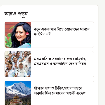
আরও পড়ুন
নতুন একক গান নিয়ে শ্রোতাদের সামনে
ফাহমিদা নবী
এসএসসি ও সমমানের ফল সোমবার,
এসএমএস ও অনলাইনে দেখার নিয়ম
গাঁ’জার চাষ ও চিকিৎসায় ব্যবহারে
অনুমতি দিল নেপালের গণ্ডকী প্রদেশ