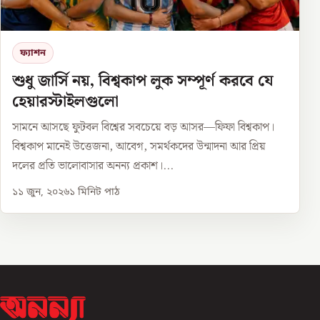
ফ্যাশন
শুধু জার্সি নয়, বিশ্বকাপ লুক সম্পূর্ণ করবে যে
হেয়ারস্টাইলগুলো
সামনে আসছে ফুটবল বিশ্বের সবচেয়ে বড় আসর—ফিফা বিশ্বকাপ।
বিশ্বকাপ মানেই উত্তেজনা, আবেগ, সমর্থকদের উন্মাদনা আর প্রিয়
দলের প্রতি ভালোবাসার অনন্য প্রকাশ।...
১১ জুন, ২০২৬
১
মিনিট পাঠ