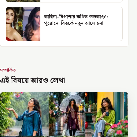
কারিনা–বিপাশার কথিত ‘চড়কাণ্ড’:
পুরোনো বিতর্কে নতুন আলোচনা
সম্পর্কিত
এই বিষয়ে আরও লেখা