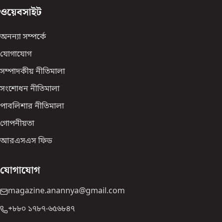
ওয়েবসাইট
অনন্যা সম্পর্কে
যোগাযোগ
সম্পাদকীয় নীতিমালা
সংশোধন নীতিমালা
পাবলিশার নীতিমালা
গোপনীয়তা
আরএসএস ফিড
যোগাযোগ
magazine.anannya@gmail.com
+৮৮০ ১৭৮৭-৬৫৬৮৪৭