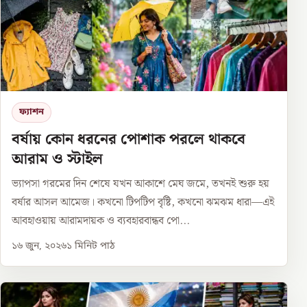
ফ্যাশন
বর্ষায় কোন ধরনের পোশাক পরলে থাকবে
আরাম ও স্টাইল
ভ্যাপসা গরমের দিন শেষে যখন আকাশে মেঘ জমে, তখনই শুরু হয়
বর্ষার আসল আমেজ। কখনো টিপটিপ বৃষ্টি, কখনো ঝমঝম ধারা—এই
আবহাওয়ায় আরামদায়ক ও ব্যবহারবান্ধব পো...
১৬ জুন, ২০২৬
১
মিনিট পাঠ