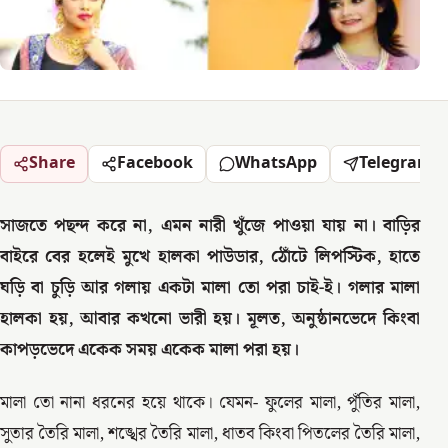
Share
Facebook
WhatsApp
Telegram
সাজতে পছন্দ করে না, এমন নারী খুঁজে পাওয়া যায় না। বাড়ির
বাইরে বের হলেই মুখে হালকা পাউডার, ঠোঁটে লিপস্টিক, হাতে
ঘড়ি বা চুড়ি আর গলায় একটা মালা তো পরা চাই-ই। গলার মালা
হালকা হয়, আবার কখনো ভারী হয়। মূলত, অনুষ্ঠানভেদে কিংবা
কাপড়ভেদে একেক সময় একেক মালা পরা হয়।
মালা তো নানা ধরনের হয়ে থাকে। যেমন- ফুলের মালা, পুঁতির মালা,
সুতার তৈরি মালা, শঙ্খের তৈরি মালা, ধাতব কিংবা পিতলের তৈরি মালা,