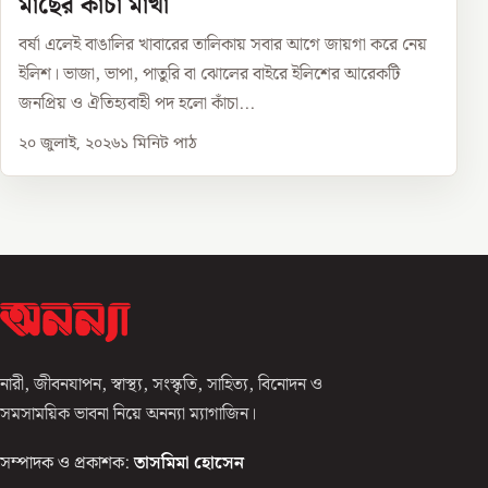
মাছের কাঁচা মাখা
বর্ষা এলেই বাঙালির খাবারের তালিকায় সবার আগে জায়গা করে নেয়
ইলিশ। ভাজা, ভাপা, পাতুরি বা ঝোলের বাইরে ইলিশের আরেকটি
জনপ্রিয় ও ঐতিহ্যবাহী পদ হলো কাঁচা...
২০ জুলাই, ২০২৬
১
মিনিট পাঠ
নারী, জীবনযাপন, স্বাস্থ্য, সংস্কৃতি, সাহিত্য, বিনোদন ও
সমসাময়িক ভাবনা নিয়ে অনন্যা ম্যাগাজিন।
সম্পাদক ও প্রকাশক:
তাসমিমা হোসেন