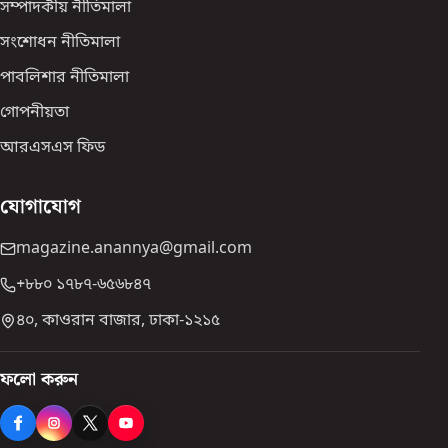
সম্পাদকীয় নীতিমালা
সংশোধন নীতিমালা
পাবলিশার নীতিমালা
গোপনীয়তা
আরএসএস ফিড
যোগাযোগ
magazine.anannya@gmail.com
+৮৮০ ১৭৮৭-৬৫৬৮৪৭
৪০, কাওরান বাজার, ঢাকা-১২১৫
ফলো করুন