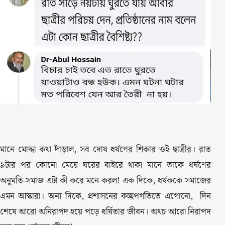
মানে মোদ্দা কথা দাঁড়াল, সব দোষ ধর্ষণের শিকার ওই ছাত্রীর। রাত
৯টার পর কোনো মেয়ে ঘরের বাইরে থাকা মানে তাকে ধর্ষণের
অনুমতি-সমাজ এটা কী করে মনে করল! এক দিকে, ধর্ষককে সমাজের
এমন আস্কারা। অন্য দিকে, প্রশাসনের কচ্ছপগতিতে এগোনো, দিন
শেষে আরো অনিরাপদ হয়ে পড়ে ধর্ষিতার জীবন। অথচ আরো নিরাপদ