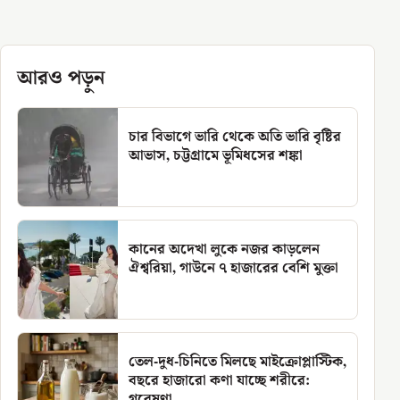
আরও পড়ুন
চার বিভাগে ভারি থেকে অতি ভারি বৃষ্টির
আভাস, চট্টগ্রামে ভূমিধসের শঙ্কা
কানের অদেখা লুকে নজর কাড়লেন
ঐশ্বরিয়া, গাউনে ৭ হাজারের বেশি মুক্তা
তেল-দুধ-চিনিতে মিলছে মাইক্রোপ্লাস্টিক,
বছরে হাজারো কণা যাচ্ছে শরীরে:
গবেষণা