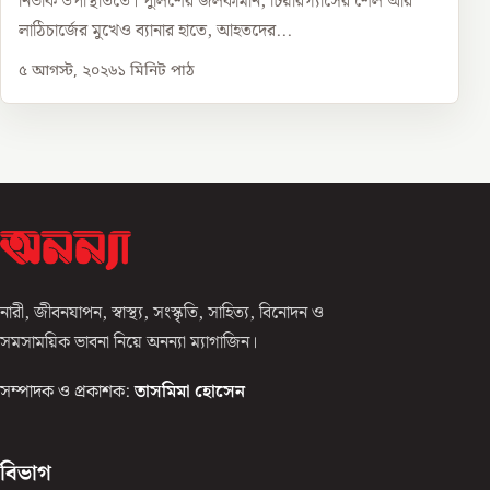
নির্ভীক উপস্থিতিতে। পুলিশের জলকামান, টিয়ারগ্যাসের শেল আর
লাঠিচার্জের মুখেও ব্যানার হাতে, আহতদের...
৫ আগস্ট, ২০২৬
১
মিনিট পাঠ
নারী, জীবনযাপন, স্বাস্থ্য, সংস্কৃতি, সাহিত্য, বিনোদন ও
সমসাময়িক ভাবনা নিয়ে অনন্যা ম্যাগাজিন।
সম্পাদক ও প্রকাশক:
তাসমিমা হোসেন
বিভাগ