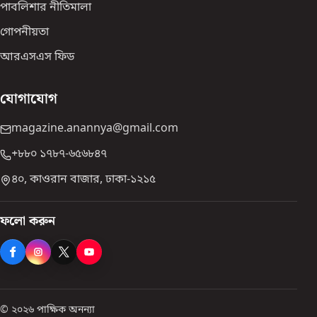
পাবলিশার নীতিমালা
গোপনীয়তা
আরএসএস ফিড
যোগাযোগ
magazine.anannya@gmail.com
+৮৮০ ১৭৮৭-৬৫৬৮৪৭
৪০, কাওরান বাজার, ঢাকা-১২১৫
ফলো করুন
© ২০২৬ পাক্ষিক অনন্যা