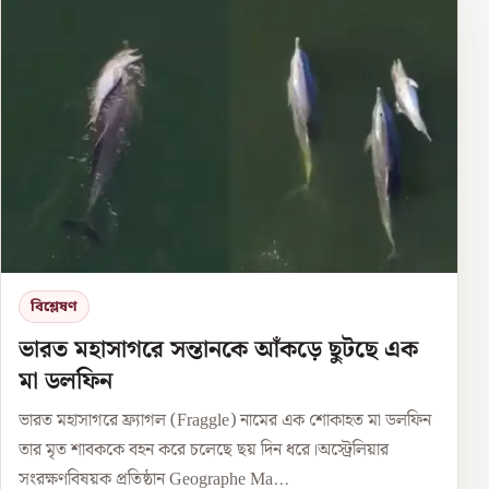
বিশ্লেষণ
ভারত মহাসাগরে সন্তানকে আঁকড়ে ছুটছে এক
মা ডলফিন
ভারত মহাসাগরে ফ্র্যাগল (Fraggle) নামের এক শোকাহত মা ডলফিন
তার মৃত শাবককে বহন করে চলেছে ছয় দিন ধরে।অস্ট্রেলিয়ার
সংরক্ষণবিষয়ক প্রতিষ্ঠান Geographe Ma...