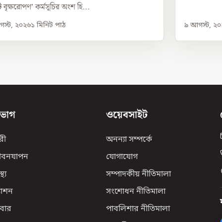
 বৃক্ষরোপণ’ কর্মসূচির অংশ হি...
স্ট, ২০২৬
১
মিনিট পাঠ
৯ আগস্ট, ২
িভাগ
ওয়েবসাইট
রী
অনন্যা সম্পর্কে
ীবনযাপন
যোগাযোগ
্থ্য
সম্পাদকীয় নীতিমালা
যাশন
সংশোধন নীতিমালা
বার
পাবলিশার নীতিমালা