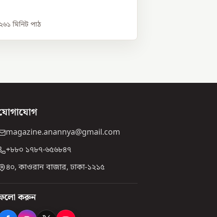
০২৬
১
মিনিট পাঠ
যোগাযোগ
magazine.anannya@gmail.com
+৮৮০ ১৭৮৭-৬৫৬৮৪৭
৪০, কাওরান বাজার, ঢাকা-১২১৫
ফলো করুন