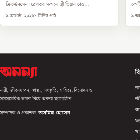
ক্রিস্টেনসেন। রোববার সকালে স্ত্রী ডিয়ান ডাও...
কোটি
৯ আগস্ট, ২০২৬
১
মিনিট পাঠ
৯ আগ
ব
না
নারী, জীবনযাপন, স্বাস্থ্য, সংস্কৃতি, সাহিত্য, বিনোদন ও
সমসাময়িক ভাবনা নিয়ে অনন্যা ম্যাগাজিন।
জ
স্বাস
সম্পাদক ও প্রকাশক:
তাসমিমা হোসেন
ফ্
খা