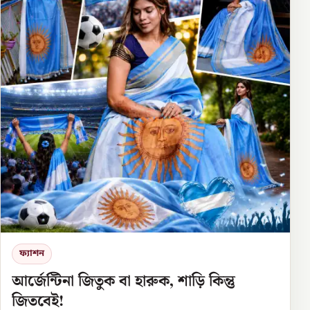
ফ্যাশন
আর্জেন্টিনা জিতুক বা হারুক, শাড়ি কিন্তু
জিতবেই!