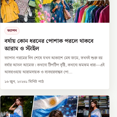
ফ্যাশন
বর্ষায় কোন ধরনের পোশাক পরলে থাকবে
আরাম ও স্টাইল
ভ্যাপসা গরমের দিন শেষে যখন আকাশে মেঘ জমে, তখনই শুরু হয়
বর্ষার আসল আমেজ। কখনো টিপটিপ বৃষ্টি, কখনো ঝমঝম ধারা—এই
আবহাওয়ায় আরামদায়ক ও ব্যবহারবান্ধব পো...
১৬ জুন, ২০২৬
১
মিনিট পাঠ