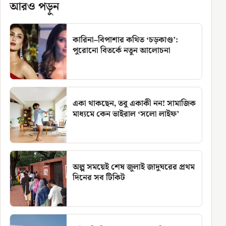
আরও পড়ুন
কারিনা–বিপাশার কথিত ‘চড়কাণ্ড’:
পুরোনো বিতর্কে নতুন আলোচনা
একা থাকছেন, তবু একাকী নন! সামাজিক
মাধ্যমে কেন ভাইরাল ‘সলো লাইফ’
অল্প সময়েই শেষ জুলাই জাদুঘরের প্রথম
দিনের সব টিকিট