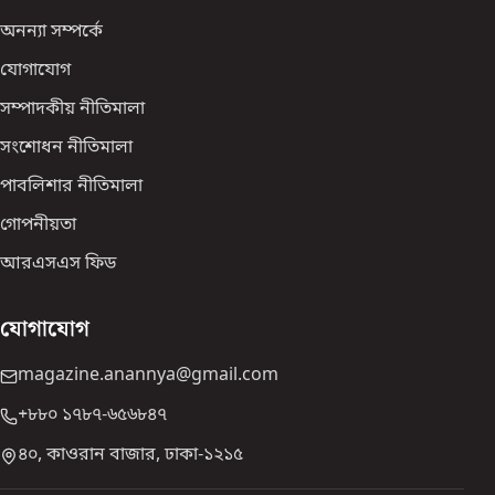
অনন্যা সম্পর্কে
যোগাযোগ
সম্পাদকীয় নীতিমালা
সংশোধন নীতিমালা
পাবলিশার নীতিমালা
গোপনীয়তা
আরএসএস ফিড
যোগাযোগ
magazine.anannya@gmail.com
+৮৮০ ১৭৮৭-৬৫৬৮৪৭
৪০, কাওরান বাজার, ঢাকা-১২১৫