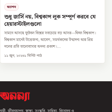
ফ্যাশন
শুধু জার্সি নয়, বিশ্বকাপ লুক সম্পূর্ণ করবে যে
হেয়ারস্টাইলগুলো
সামনে আসছে ফুটবল বিশ্বের সবচেয়ে বড় আসর—ফিফা বিশ্বকাপ।
বিশ্বকাপ মানেই উত্তেজনা, আবেগ, সমর্থকদের উন্মাদনা আর প্রিয়
দলের প্রতি ভালোবাসার অনন্য প্রকাশ।...
১১ জুন, ২০২৬
১
মিনিট পাঠ
নারী, জীবনযাপন, স্বাস্থ্য, সংস্কৃতি, সাহিত্য, বিনোদন ও