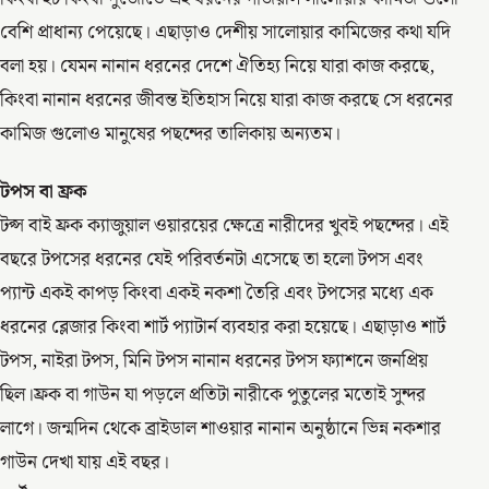
বেশি প্রাধান্য পেয়েছে। এছাড়াও দেশীয় সালোয়ার কামিজের কথা যদি
বলা হয়। যেমন নানান ধরনের দেশে ঐতিহ্য নিয়ে যারা কাজ করছে,
কিংবা নানান ধরনের জীবন্ত ইতিহাস নিয়ে যারা কাজ করছে সে ধরনের
কামিজ গুলোও মানুষের পছন্দের তালিকায় অন্যতম।
টপস বা ফ্রক
টপ্স বাই ফ্রক ক্যাজুয়াল ওয়ারয়ের ক্ষেত্রে নারীদের খুবই পছন্দের। এই
বছরে টপসের ধরনের যেই পরিবর্তনটা এসেছে তা হলো টপস এবং
প্যান্ট একই কাপড় কিংবা একই নকশা তৈরি এবং টপসের মধ্যে এক
ধরনের ব্লেজার কিংবা শার্ট প্যাটার্ন ব্যবহার করা হয়েছে। এছাড়াও শার্ট
টপস, নাইরা টপস, মিনি টপস নানান ধরনের টপস ফ্যাশনে জনপ্রিয়
ছিল।ফ্রক বা গাউন যা পড়লে প্রতিটা নারীকে পুতুলের মতোই সুন্দর
লাগে। জন্মদিন থেকে ব্রাইডাল শাওয়ার নানান অনুষ্ঠানে ভিন্ন নকশার
গাউন দেখা যায় এই বছর।