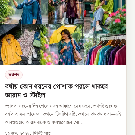
ফ্যাশন
বর্ষায় কোন ধরনের পোশাক পরলে থাকবে
আরাম ও স্টাইল
ভ্যাপসা গরমের দিন শেষে যখন আকাশে মেঘ জমে, তখনই শুরু হয়
বর্ষার আসল আমেজ। কখনো টিপটিপ বৃষ্টি, কখনো ঝমঝম ধারা—এই
আবহাওয়ায় আরামদায়ক ও ব্যবহারবান্ধব পো...
১৬ জুন, ২০২৬
১
মিনিট পাঠ