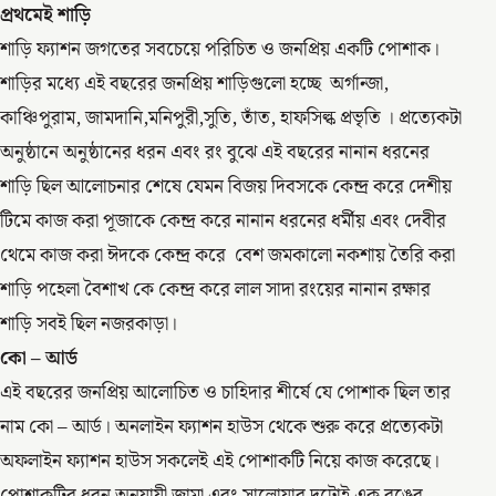
প্রথমেই শাড়ি
শাড়ি ফ্যাশন জগতের সবচেয়ে পরিচিত ও জনপ্রিয় একটি পোশাক।
শাড়ির মধ্যে এই বছরের জনপ্রিয় শাড়িগুলো হচ্ছে অর্গান্জা,
কাঞ্চিপুরাম, জামদানি,মনিপুরী,সুতি, তাঁত, হাফসিল্ক প্রভৃতি । প্রত্যেকটা
অনুষ্ঠানে অনুষ্ঠানের ধরন এবং রং বুঝে এই বছরের নানান ধরনের
শাড়ি ছিল আলোচনার শেষে যেমন বিজয় দিবসকে কেন্দ্র করে দেশীয়
টিমে কাজ করা পূজাকে কেন্দ্র করে নানান ধরনের ধর্মীয় এবং দেবীর
থেমে কাজ করা ঈদকে কেন্দ্র করে বেশ জমকালো নকশায় তৈরি করা
শাড়ি পহেলা বৈশাখ কে কেন্দ্র করে লাল সাদা রংয়ের নানান রক্ষার
শাড়ি সবই ছিল নজরকাড়া।
কো – আর্ড
এই বছরের জনপ্রিয় আলোচিত ও চাহিদার শীর্ষে যে পোশাক ছিল তার
নাম কো – আর্ড। অনলাইন ফ্যাশন হাউস থেকে শুরু করে প্রত্যেকটা
অফলাইন ফ্যাশন হাউস সকলেই এই পোশাকটি নিয়ে কাজ করেছে।
পোশাকটির ধরন অনুযায়ী জামা এবং সালোয়ার দুটোই এক রঙের