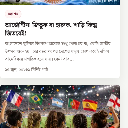
ফ্যাশন
আর্জেন্টিনা জিতুক বা হারুক, শাড়ি কিন্তু
জিতবেই!
বাংলাদেশে ফুটবল বিশ্বকাপ আসলে শুধু খেলা হয় না, একটা জাতীয়
উৎসব শুরু হয়। চার বছর পরপর দেশের মানুষ হঠাৎ করেই দক্ষিণ
আমেরিকার নাগরিক হয়ে যায়। কেউ আর...
১৫ জুন, ২০২৬
১
মিনিট পাঠ