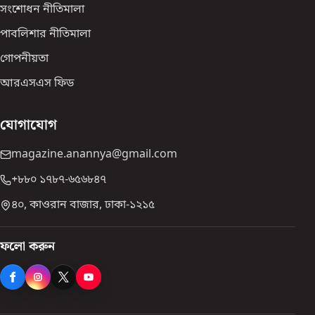
সংশোধন নীতিমালা
পাবলিশার নীতিমালা
গোপনীয়তা
আরএসএস ফিড
যোগাযোগ
magazine.anannya@gmail.com
+৮৮০ ১৭৮৭-৬৫৬৮৪৭
৪০, কাওরান বাজার, ঢাকা-১২১৫
ফলো করুন