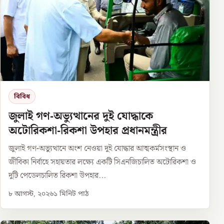
বিবিধ
জুলাই গণ-অভ্যুত্থানের দুই যোদ্ধাকে
অটোরিকশা-রিকশা উপহার প্রধানমন্ত্রীর
জুলাই গণ-অভ্যুত্থানে অংশ নেওয়া দুই যোদ্ধার আত্মকর্মসংস্থান ও
জীবিকা নির্বাহে সহায়তার লক্ষ্যে একটি সিএনজিচালিত অটোরিকশা ও
দুটি পেডেলচালিত রিকশা উপহার...
৮ আগস্ট, ২০২৬
১
মিনিট পাঠ