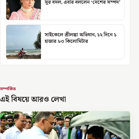
সুর বদল, এবার বললেন ‘দেশের সম্পদ’
সাইকেলে শ্রীলঙ্কা অভিযান, ১২ দিনে ১
হাজার ৮০ কিলোমিটার
সম্পর্কিত
এই বিষয়ে আরও লেখা