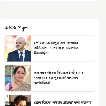
আরও পড়ুন
প্রেমিকাকে বিপুল অর্থ দেওয়ার
অভিযোগ, চাপে ফিফা সভাপতি
ইনফান্তিনো
৩০ বছর পরেও বিয়েকেই জীবনের
‘সবচেয়ে বড় পুরস্কার’ বললেন
অপরাজিতা
জেন-জিকে ‘নর্দমার প্রজন্ম’ বলা কঙ্গনার