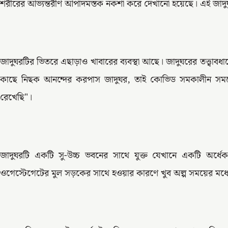
শরীরের আভ্যন্তরীণ আপাদমস্তক নকশা করে দেখানো হয়েছে। এই জাদুঘ
জাদুঘরটির ভিতরে এছাড়াও খাবারের ব্যবস্থা আছে। জাদুঘরের তত্ত্বাবধান
কাছে নিছক আনন্দের করপাস জাদুঘর, তাই কোভিড সমকালীন সময়
রেখেছি"।
জাদুঘরটি একটি সু-উচ্চ ভবনের সাথে যুক্ত যেখানে একটি অর্ধ
ওগেস্টেগেটের মুল সড়কের সাথে হওয়ার কারণে খুব অল্প সময়ের মধ্যে