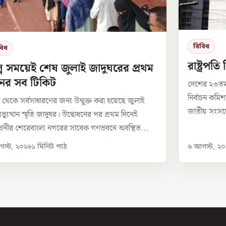
বিবিধ
বিধ
রাষ্ট্রপত
্প সময়েই শেষ জুলাই জাদুঘরের প্রথম
নের সব টিকিট
দেশের ২৩তম 
নির্বাচন কম
েকে সর্বসাধারণের জন্য উন্মুক্ত করা হয়েছে জুলাই
জাতীয় সংসদের
্যুত্থান স্মৃতি জাদুঘর। উদ্বোধনের পর প্রথম দিনেই
ানীর শেরেবাংলা নগরের সাবেক গণভবনে অবস্থিত...
স্ট, ২০২৬
১
মিনিট পাঠ
৬ আগস্ট, ২