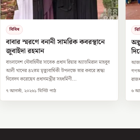
বিবিধ
বি
বাবার স্মরণে বনানী সামরিক কবরস্থানে
অল
জুবাইদা রহমান
দি
বাংলাদেশ নৌবাহিনীর সাবেক প্রধান রিয়ার অ্যাডমিরাল মাহবুব
আজ থ
আলী খানের ৪২তম মৃত্যুবার্ষিকী উপলক্ষে তার কবরে শ্রদ্ধা
গণঅভ
নিবেদন করেছেন প্রধানমন্ত্রীর সহধর্মিণী...
রাজধ
৭ আগস্ট, ২০২৬
১
মিনিট পাঠ
৬ আগ