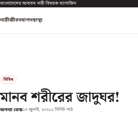
বাংলাদেশের অন্যতম নারী বিষয়ক ম্যাগাজিন
নারী
জীবনযাপন
স্বাস্থ্য
বিবিধ
মানব শরীরের জাদুঘর!
অনন্যা ডেস্ক
১৭ জুলাই, ২০২১
১
মিনিট পাঠ