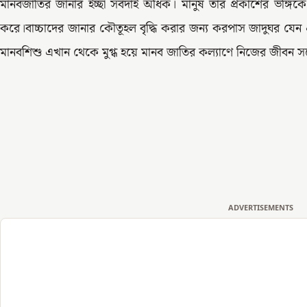
মানবজাতির জানার ইচ্ছা সর্বদাই অধিক। মানুষ তার প্রকাশের ভঙ্গিকে 
করে।বাচ্চাদের জানার কৌতূহল বৃদ্ধি করার জন্য করপাস জাদুঘর যেন 
মানবশিশু এখান থেকে মুগ্ধ হয়ে মানব জাতির কল্যাণে নিজের জীবন স
ADVERTISEMENTS